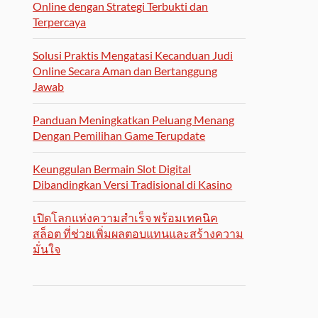
Online dengan Strategi Terbukti dan
Terpercaya
Solusi Praktis Mengatasi Kecanduan Judi
Online Secara Aman dan Bertanggung
Jawab
Panduan Meningkatkan Peluang Menang
Dengan Pemilihan Game Terupdate
Keunggulan Bermain Slot Digital
Dibandingkan Versi Tradisional di Kasino
เปิดโลกแห่งความสำเร็จ พร้อมเทคนิค
สล็อต ที่ช่วยเพิ่มผลตอบแทนและสร้างความ
มั่นใจ