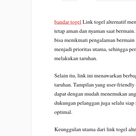
bandar togel
Link togel alternatif men
tetap aman dan nyaman saat bermain
bisa menikmati pengalaman bermain 
menjadi prioritas utama, sehingga pe
melakukan taruhan.
Selain itu, link ini menawarkan berb
taruhan. Tampilan yang user-friendl
dapat dengan mudah menemukan angka
dukungan pelanggan juga selalu siap
optimal.
Keunggulan utama dari link togel alte