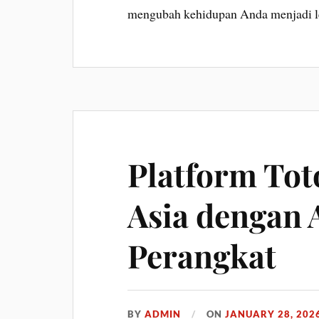
mengubah kehidupan Anda menjadi le
Platform Tot
Asia dengan 
Perangkat
BY
ADMIN
ON
JANUARY 28, 202