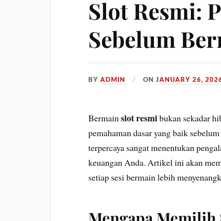
Slot Resmi: 
Sebelum Ber
BY
ADMIN
ON
JANUARY 26, 202
slot resmi
Bermain
bukan sekadar hib
pemahaman dasar yang baik sebelum 
terpercaya sangat menentukan pengal
keuangan Anda. Artikel ini akan mem
setiap sesi bermain lebih menyenang
Mengapa Memilih S