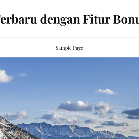
Terbaru dengan Fitur Bo
Sample Page