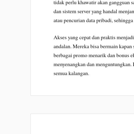
tidak perlu khawatir akan gangguan 
dan sistem server yang handal menjami
atau pencurian data pribadi, sehing
Akses yang cepat dan praktis menjadi 
andalan. Mereka bisa bermain kapan s
berbagai promo menarik dan bonus e
menyenangkan dan menguntungkan. Lin
semua kalangan.