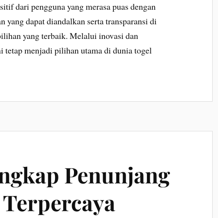
sitif dari pengguna yang merasa puas dengan
n yang dapat diandalkan serta transparansi di
pilihan yang terbaik. Melalui inovasi dan
 tetap menjadi pilihan utama di dunia togel
engkap Penunjang
 Terpercaya