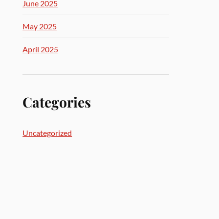
June 2025
May 2025
April 2025
Categories
Uncategorized