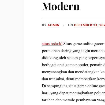
Modern
BY
ADMIN
ON
DECEMBER 31, 20
situs roda4d
Situs game online gacor
permainan daring yang ingin meraih k
didukung oleh sistem yang terpercaya
berbagai opsi game populer, pemain
menyenangkan dan mendatangkan keun
dan transaksi, demi memberikan ken
Di samping itu, situs game online g
hari, yang dapat meningkatkan pelua
taruhan dan metode pembayaran yan