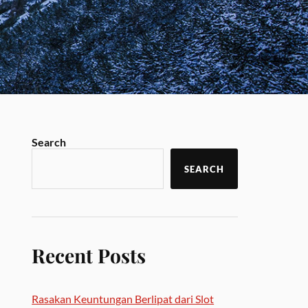
Search
SEARCH
Recent Posts
Rasakan Keuntungan Berlipat dari Slot