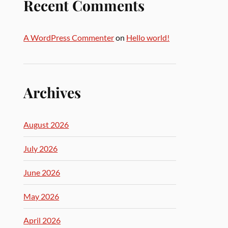
Recent Comments
A WordPress Commenter
on
Hello world!
Archives
August 2026
July 2026
June 2026
May 2026
April 2026