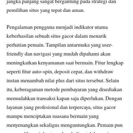
jangka panjang sangat bergantung pada strategi dan
pemilihan situs yang tepat dan aman.
Pengalaman pengguna menjadi indikator utama
keberhasilan sebuah situs gacor dalam menarik
perhatian pemain. Tampilan antarmuka yang user-
friendly dan navigasi yang mudah dipahami akan
meningkatkan kenyamanan saat bermain. Fitur lengkap
seperti fitur auto-spin, deposit cepat, dan withdraw
instan menambah nilai plus dari situs tersebut. Selain
itu, keberagaman metode pembayaran yang disediakan
memudahkan transaksi kapan saja diperlukan. Dengan
layanan yang profesional dan terpercaya, situs gacor
mampu menciptakan suasana bermain yang
menyenangkan sekaligus menguntungkan. Pemain pun