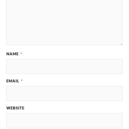
NAME
*
EMAIL
*
WEBSITE