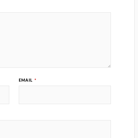
EMAIL
*