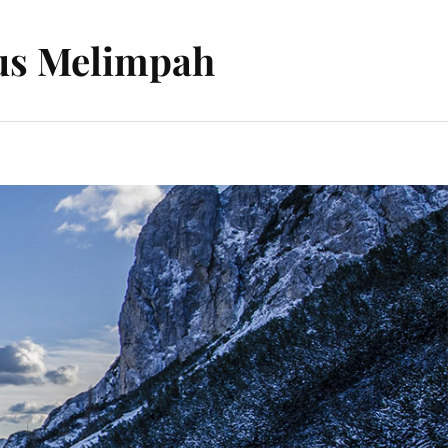
nus Melimpah