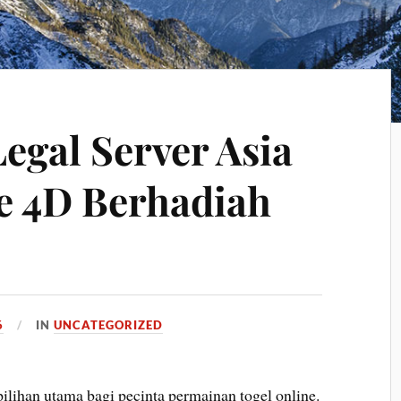
egal Server Asia
 4D Berhadiah
6
IN
UNCATEGORIZED
ilihan utama bagi pecinta permainan togel online.