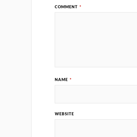
COMMENT
*
NAME
*
WEBSITE