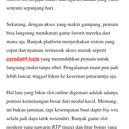
senyum sepanjang hari.
Sekarang, dengan akses yang makin gampang, pemain
bisa langsung menikmati game favorit mereka dari
mana aja. Banyak platform menyediakan sistem yang
cepat dan nyaman, termasuk akses masuk seperti
garuda69 login
yang memudahkan pemain untuk
langsung mulai tanpa ribet. Pengalaman main pun jadi
lebih lancar, tinggal fokus ke keseruan putarannya aja.
Hal lain yang bikin slot online digemari adalah adanya
potensi kemenangan besar dari modal kecil. Memang,
ini bukan jaminan, tapi kesempatan buat dapet
big win
selalu jadi daya tarik tersendiri. Banyak game slot
modern yang nawarin
RTP
tinggi dan fitur bonus yang