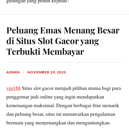
gulungan yang penuh kejutan?
Peluang Emas Menang Besar
di Situs Slot Gacor yang
Terbukti Membayar
ADMIN
NOVEMBER 29, 2025
vip188
Situs slot gacor menjadi pilihan utama bagi para
penggemar judi online yang ingin mendapatkan
kemenangan maksimal. Dengan berbagai fitur menarik
dan peluang besar, situs ini menawarkan pengalaman
bermain yang menyenangkan dan menguntungkan.