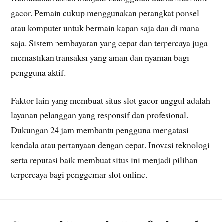
gacor. Pemain cukup menggunakan perangkat ponsel
atau komputer untuk bermain kapan saja dan di mana
saja. Sistem pembayaran yang cepat dan terpercaya juga
memastikan transaksi yang aman dan nyaman bagi
pengguna aktif.
Faktor lain yang membuat situs slot gacor unggul adalah
layanan pelanggan yang responsif dan profesional.
Dukungan 24 jam membantu pengguna mengatasi
kendala atau pertanyaan dengan cepat. Inovasi teknologi
serta reputasi baik membuat situs ini menjadi pilihan
terpercaya bagi penggemar slot online.