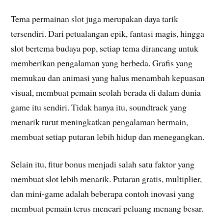
Tema permainan slot juga merupakan daya tarik
tersendiri. Dari petualangan epik, fantasi magis, hingga
slot bertema budaya pop, setiap tema dirancang untuk
memberikan pengalaman yang berbeda. Grafis yang
memukau dan animasi yang halus menambah kepuasan
visual, membuat pemain seolah berada di dalam dunia
game itu sendiri. Tidak hanya itu, soundtrack yang
menarik turut meningkatkan pengalaman bermain,
membuat setiap putaran lebih hidup dan menegangkan.
Selain itu, fitur bonus menjadi salah satu faktor yang
membuat slot lebih menarik. Putaran gratis, multiplier,
dan mini-game adalah beberapa contoh inovasi yang
membuat pemain terus mencari peluang menang besar.