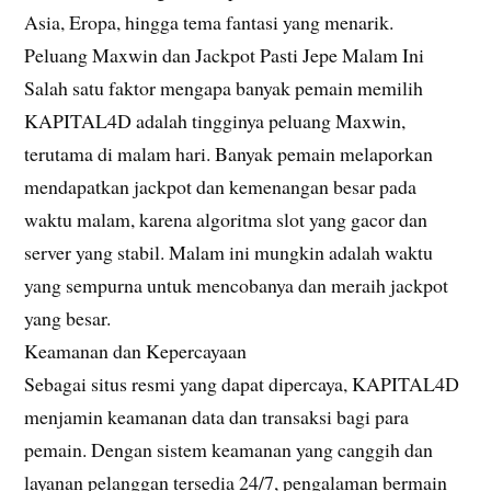
Asia, Eropa, hingga tema fantasi yang menarik.
Peluang Maxwin dan Jackpot Pasti Jepe Malam Ini
Salah satu faktor mengapa banyak pemain memilih
KAPITAL4D adalah tingginya peluang Maxwin,
terutama di malam hari. Banyak pemain melaporkan
mendapatkan jackpot dan kemenangan besar pada
waktu malam, karena algoritma slot yang gacor dan
server yang stabil. Malam ini mungkin adalah waktu
yang sempurna untuk mencobanya dan meraih jackpot
yang besar.
Keamanan dan Kepercayaan
Sebagai situs resmi yang dapat dipercaya, KAPITAL4D
menjamin keamanan data dan transaksi bagi para
pemain. Dengan sistem keamanan yang canggih dan
layanan pelanggan tersedia 24/7, pengalaman bermain