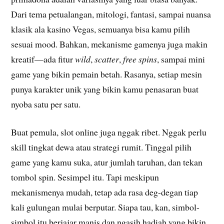
Dari tema petualangan, mitologi, fantasi, sampai nuansa
klasik ala kasino Vegas, semuanya bisa kamu pilih
sesuai mood. Bahkan, mekanisme gamenya juga makin
kreatif—ada fitur
wild
,
scatter
,
free spins
, sampai mini
game yang bikin pemain betah. Rasanya, setiap mesin
punya karakter unik yang bikin kamu penasaran buat
nyoba satu per satu.
Buat pemula, slot online juga nggak ribet. Nggak perlu
skill tingkat dewa atau strategi rumit. Tinggal pilih
game yang kamu suka, atur jumlah taruhan, dan tekan
tombol spin. Sesimpel itu. Tapi meskipun
mekanismenya mudah, tetap ada rasa deg-degan tiap
kali gulungan mulai berputar. Siapa tau, kan, simbol-
simbol itu berjajar manis dan ngasih hadiah yang bikin