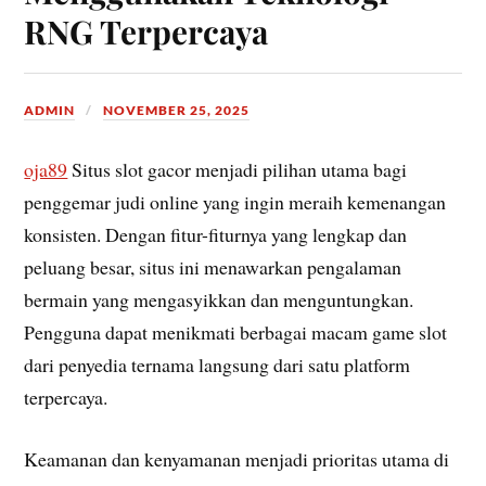
RNG Terpercaya
ADMIN
NOVEMBER 25, 2025
oja89
Situs slot gacor menjadi pilihan utama bagi
penggemar judi online yang ingin meraih kemenangan
konsisten. Dengan fitur-fiturnya yang lengkap dan
peluang besar, situs ini menawarkan pengalaman
bermain yang mengasyikkan dan menguntungkan.
Pengguna dapat menikmati berbagai macam game slot
dari penyedia ternama langsung dari satu platform
terpercaya.
Keamanan dan kenyamanan menjadi prioritas utama di