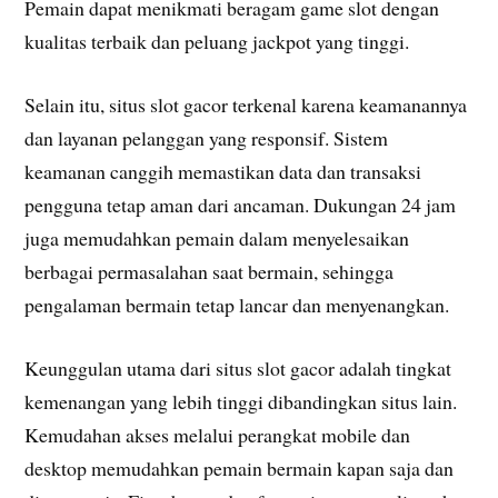
Pemain dapat menikmati beragam game slot dengan
kualitas terbaik dan peluang jackpot yang tinggi.
Selain itu, situs slot gacor terkenal karena keamanannya
dan layanan pelanggan yang responsif. Sistem
keamanan canggih memastikan data dan transaksi
pengguna tetap aman dari ancaman. Dukungan 24 jam
juga memudahkan pemain dalam menyelesaikan
berbagai permasalahan saat bermain, sehingga
pengalaman bermain tetap lancar dan menyenangkan.
Keunggulan utama dari situs slot gacor adalah tingkat
kemenangan yang lebih tinggi dibandingkan situs lain.
Kemudahan akses melalui perangkat mobile dan
desktop memudahkan pemain bermain kapan saja dan