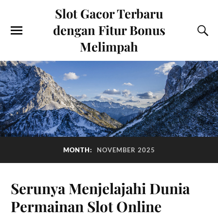
Slot Gacor Terbaru
dengan Fitur Bonus
Melimpah
MONTH:
NOVEMBER 2025
Serunya Menjelajahi Dunia
Permainan Slot Online