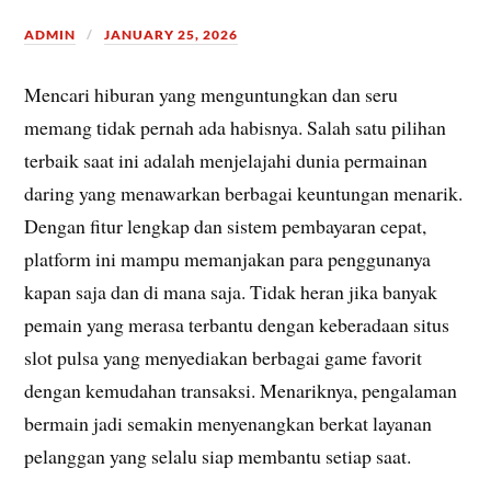
ADMIN
JANUARY 25, 2026
Mencari hiburan yang menguntungkan dan seru
memang tidak pernah ada habisnya. Salah satu pilihan
terbaik saat ini adalah menjelajahi dunia permainan
daring yang menawarkan berbagai keuntungan menarik.
Dengan fitur lengkap dan sistem pembayaran cepat,
platform ini mampu memanjakan para penggunanya
kapan saja dan di mana saja. Tidak heran jika banyak
pemain yang merasa terbantu dengan keberadaan situs
slot pulsa yang menyediakan berbagai game favorit
dengan kemudahan transaksi. Menariknya, pengalaman
bermain jadi semakin menyenangkan berkat layanan
pelanggan yang selalu siap membantu setiap saat.