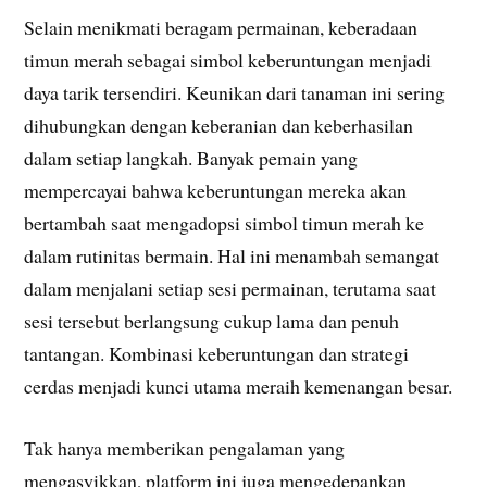
Selain menikmati beragam permainan, keberadaan
timun merah sebagai simbol keberuntungan menjadi
daya tarik tersendiri. Keunikan dari tanaman ini sering
dihubungkan dengan keberanian dan keberhasilan
dalam setiap langkah. Banyak pemain yang
mempercayai bahwa keberuntungan mereka akan
bertambah saat mengadopsi simbol timun merah ke
dalam rutinitas bermain. Hal ini menambah semangat
dalam menjalani setiap sesi permainan, terutama saat
sesi tersebut berlangsung cukup lama dan penuh
tantangan. Kombinasi keberuntungan dan strategi
cerdas menjadi kunci utama meraih kemenangan besar.
Tak hanya memberikan pengalaman yang
mengasyikkan, platform ini juga mengedepankan