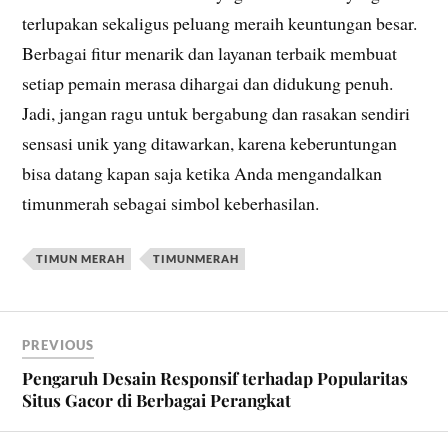
terlupakan sekaligus peluang meraih keuntungan besar.
Berbagai fitur menarik dan layanan terbaik membuat
setiap pemain merasa dihargai dan didukung penuh.
Jadi, jangan ragu untuk bergabung dan rasakan sendiri
sensasi unik yang ditawarkan, karena keberuntungan
bisa datang kapan saja ketika Anda mengandalkan
timunmerah sebagai simbol keberhasilan.
TIMUN MERAH
TIMUNMERAH
PREVIOUS
Pengaruh Desain Responsif terhadap Popularitas
Situs Gacor di Berbagai Perangkat