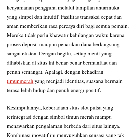
kenyamanan pengguna melalui tampilan antarmuka
yang simpel dan intuitif. Fasilitas transaksi cepat dan
aman memberikan rasa percaya diri bagi semua pemain.
Mereka tidak perlu khawatir kehilangan waktu karena
proses deposit maupun penarikan dana berlangsung
sangat efisien. Dengan begitu, setiap menit yang
dihabiskan di situs ini benar-benar bermanfaat dan
penuh semangat. Apalagi, dengan kehadiran
timunmerah
yang menjadi identitas, suasana bermain
terasa lebih hidup dan penuh energi positif.
Kesimpulannya, keberadaan situs slot pulsa yang
terintegrasi dengan simbol timun merah mampu
menawarkan pengalaman berbeda dari situs lainnya.
Kombinasi inovatif ini menyuguhkan sensasi yang tak