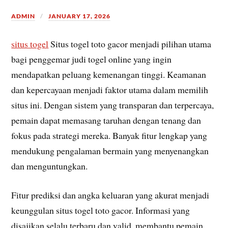
ADMIN
JANUARY 17, 2026
situs togel
Situs togel toto gacor menjadi pilihan utama
bagi penggemar judi togel online yang ingin
mendapatkan peluang kemenangan tinggi. Keamanan
dan kepercayaan menjadi faktor utama dalam memilih
situs ini. Dengan sistem yang transparan dan terpercaya,
pemain dapat memasang taruhan dengan tenang dan
fokus pada strategi mereka. Banyak fitur lengkap yang
mendukung pengalaman bermain yang menyenangkan
dan menguntungkan.
Fitur prediksi dan angka keluaran yang akurat menjadi
keunggulan situs togel toto gacor. Informasi yang
disajikan selalu terbaru dan valid, membantu pemain