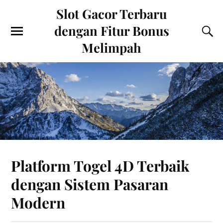
Slot Gacor Terbaru
dengan Fitur Bonus
Melimpah
Platform Togel 4D Terbaik
dengan Sistem Pasaran
Modern