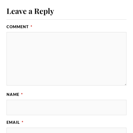
Leave a Reply
COMMENT
*
NAME
*
EMAIL
*