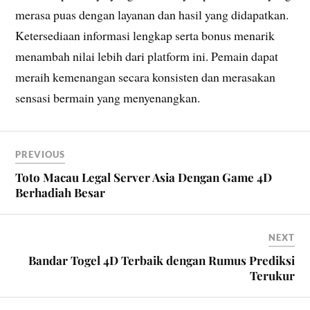
merasa puas dengan layanan dan hasil yang didapatkan.
Ketersediaan informasi lengkap serta bonus menarik
menambah nilai lebih dari platform ini. Pemain dapat
meraih kemenangan secara konsisten dan merasakan
sensasi bermain yang menyenangkan.
PREVIOUS
Toto Macau Legal Server Asia Dengan Game 4D
Berhadiah Besar
NEXT
Bandar Togel 4D Terbaik dengan Rumus Prediksi
Terukur