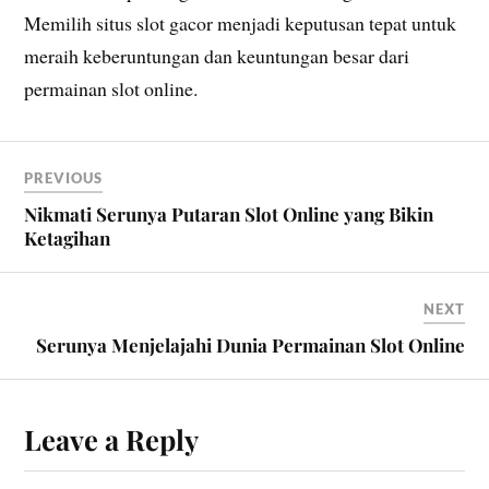
Memilih situs slot gacor menjadi keputusan tepat untuk
meraih keberuntungan dan keuntungan besar dari
permainan slot online.
PREVIOUS
Nikmati Serunya Putaran Slot Online yang Bikin
Ketagihan
NEXT
Serunya Menjelajahi Dunia Permainan Slot Online
Leave a Reply