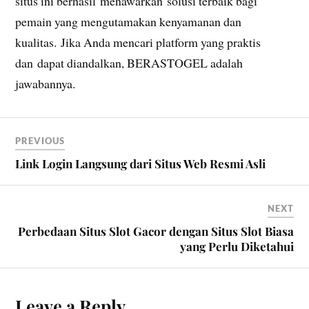
situs ini berhasil menawarkan solusi terbaik bagi
pemain yang mengutamakan kenyamanan dan
kualitas. Jika Anda mencari platform yang praktis
dan dapat diandalkan, BERASTOGEL adalah
jawabannya.
PREVIOUS
Link Login Langsung dari Situs Web Resmi Asli
NEXT
Perbedaan Situs Slot Gacor dengan Situs Slot Biasa
yang Perlu Diketahui
Leave a Reply