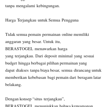
tanpa mengalami kebingungan.
Harga Terjangkau untuk Semua Pengguna
Tidak semua pemain permainan online memiliki
anggaran yang besar. Untuk itu,
BERASTOGEL menawarkan harga
yang terjangkau. Dari deposit minimal yang sesuai
budget hingga berbagai pilihan permainan yang
dapat diakses tanpa biaya besar, semua dirancang untuk
memberikan kebebasan bagi pemain dari beragam latar
belakang.
Dengan konsep “situs terjangkau”,
BERASTOGEL menunjukkan bahwa kenyamanan