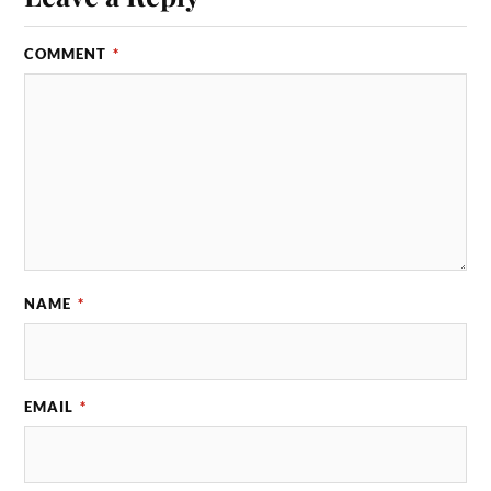
COMMENT
*
NAME
*
EMAIL
*