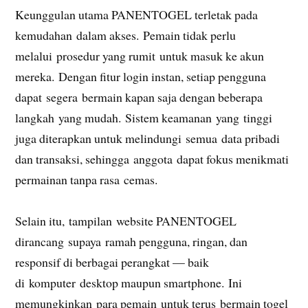
Keunggulan utama PANENTOGEL terletak pada
kemudahan dalam akses. Pemain tidak perlu
melalui prosedur yang rumit untuk masuk ke akun
mereka. Dengan fitur login instan, setiap pengguna
dapat segera bermain kapan saja dengan beberapa
langkah yang mudah. Sistem keamanan yang tinggi
juga diterapkan untuk melindungi semua data pribadi
dan transaksi, sehingga anggota dapat fokus menikmati
permainan tanpa rasa cemas.
Selain itu, tampilan website PANENTOGEL
dirancang supaya ramah pengguna, ringan, dan
responsif di berbagai perangkat — baik
di komputer desktop maupun smartphone. Ini
memungkinkan para pemain untuk terus bermain togel