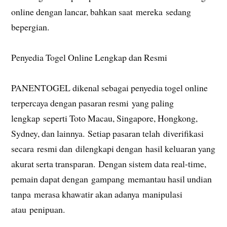
online dengan lancar, bahkan saat mereka sedang
bepergian.
Penyedia Togel Online Lengkap dan Resmi
PANENTOGEL dikenal sebagai penyedia togel online
terpercaya dengan pasaran resmi yang paling
lengkap seperti Toto Macau, Singapore, Hongkong,
Sydney, dan lainnya. Setiap pasaran telah diverifikasi
secara resmi dan dilengkapi dengan hasil keluaran yang
akurat serta transparan. Dengan sistem data real-time,
pemain dapat dengan gampang memantau hasil undian
tanpa merasa khawatir akan adanya manipulasi
atau penipuan.