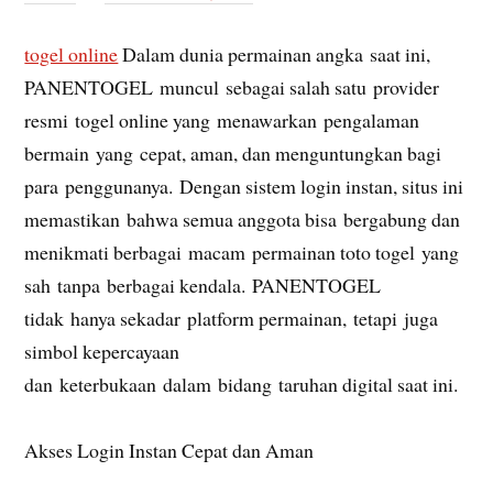
togel online
Dalam dunia permainan angka saat ini,
PANENTOGEL muncul sebagai salah satu provider
resmi togel online yang menawarkan pengalaman
bermain yang cepat, aman, dan menguntungkan bagi
para penggunanya. Dengan sistem login instan, situs ini
memastikan bahwa semua anggota bisa bergabung dan
menikmati berbagai macam permainan toto togel yang
sah tanpa berbagai kendala. PANENTOGEL
tidak hanya sekadar platform permainan, tetapi juga
simbol kepercayaan
dan keterbukaan dalam bidang taruhan digital saat ini.
Akses Login Instan Cepat dan Aman