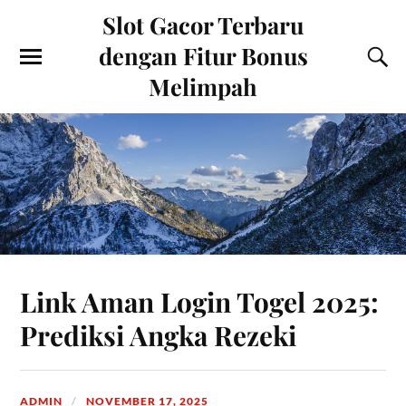
Slot Gacor Terbaru
dengan Fitur Bonus
Melimpah
Link Aman Login Togel 2025:
Prediksi Angka Rezeki
ADMIN
NOVEMBER 17, 2025