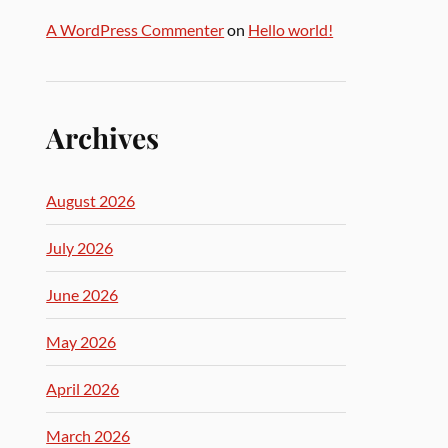
A WordPress Commenter
on
Hello world!
Archives
August 2026
July 2026
June 2026
May 2026
April 2026
March 2026