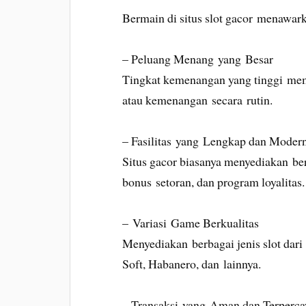
Bermain di situs slot gacor menawark
– Peluang Menang yang Besar
Tingkat kemenangan yang tinggi me
atau kemenangan secara rutin.
– Fasilitas yang Lengkap dan Moder
Situs gacor biasanya menyediakan ber
bonus setoran, dan program loyalitas.
– Variasi Game Berkualitas
Menyediakan berbagai jenis slot dari
Soft, Habanero, dan lainnya.
– Transaksi yang Aman dan Terperca