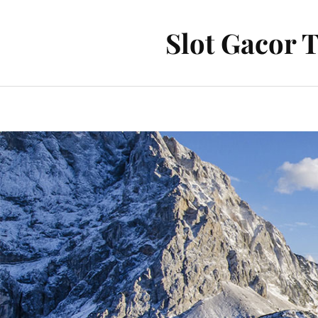
Slot Gacor 