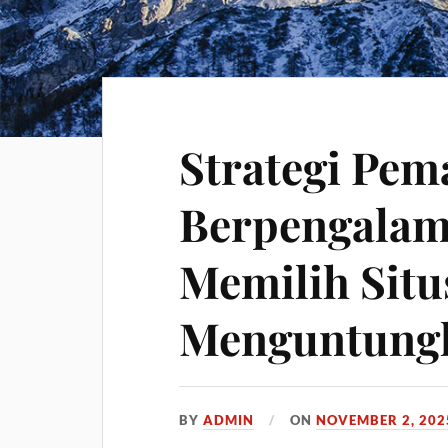
Strategi Pem
Berpengalam
Memilih Situ
Menguntung
BY
ADMIN
ON
NOVEMBER 2, 202