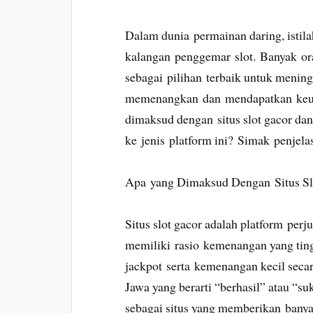
Dalam dunia permainan daring, istilah
kalangan penggemar slot. Banyak or
sebagai pilihan terbaik untuk meni
memenangkan dan mendapatkan keun
dimaksud dengan situs slot gacor da
ke jenis platform ini? Simak penjela
Apa yang Dimaksud Dengan Situs Sl
Situs slot gacor adalah platform perj
memiliki rasio kemenangan yang tin
jackpot serta kemenangan kecil secara
Jawa yang berarti “berhasil” atau “suk
sebagai situs yang memberikan bany