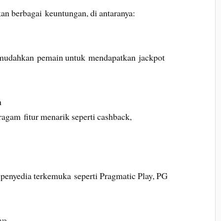
an berbagai keuntungan, di antaranya:
mudahkan pemain untuk mendapatkan jackpot
n
agam fitur menarik seperti cashback,
 penyedia terkemuka seperti Pragmatic Play, PG
ya