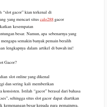
 “slot gacor” kian terkenal di
ang yang mencari situs
calo288
gacor
ngkatkan kesempatan
tungan besar. Namun, apa sebenarnya yang
n mengapa semakin banyak pemain beralih
san lengkapnya dalam artikel di bawah ini!
ot Gacor?
udian slot online yang dikenal
ggi dan sering kali memberikan
 konsisten. Istilah “gacor” berasal dari bahasa
ses”, sehingga situs slot gacor dapat diartikan
ak kemenangan besar kepada para pemainnya.