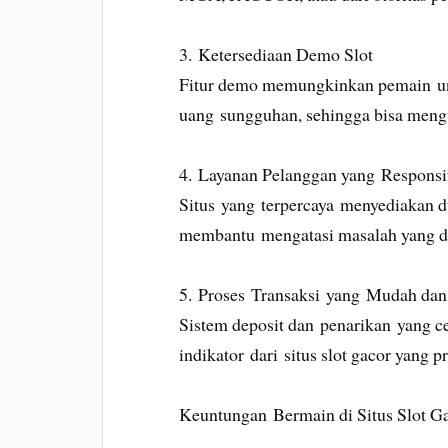
3. Ketersediaan Demo Slot
Fitur demo memungkinkan pemain un
uang sungguhan, sehingga bisa mengu
4. Layanan Pelanggan yang Responsi
Situs yang terpercaya menyediakan 
membantu mengatasi masalah yang d
5. Proses Transaksi yang Mudah dan
Sistem deposit dan penarikan yang c
indikator dari situs slot gacor yang p
Keuntungan Bermain di Situs Slot G