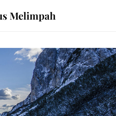
nus Melimpah