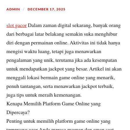
ADMIN
DECEMBER 17, 2025
slot gacor
Dalam zaman digital sekarang, banyak orang
dari berbagai latar belakang semakin suka menghibur
diri dengan permainan online. Aktivitas ini tidak hanya
mengisi waktu luang, tetapi juga menawarkan
pengalaman yang unik, terutama jika ada kesempatan
untuk mendapatkan jackpot yang besar. Artikel ini akan
menggali lokasi bermain game online yang menarik,
penuh tantangan, serta menawarkan jackpot terbaik,
juga tips untuk meraih kemenangan.
Kenapa Memilih Platform Game Online yang
Dipercaya?
Penting untuk memilih platform game online yang
terpercaya agar Anda merasa nyaman dan aman saat