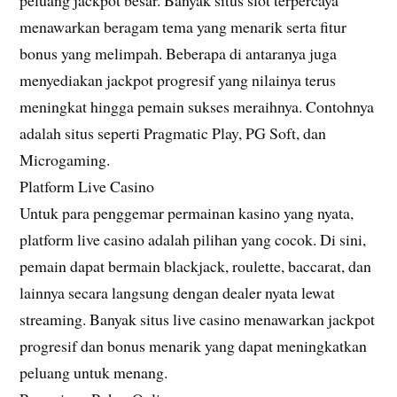
peluang jackpot besar. Banyak situs slot terpercaya
menawarkan beragam tema yang menarik serta fitur
bonus yang melimpah. Beberapa di antaranya juga
menyediakan jackpot progresif yang nilainya terus
meningkat hingga pemain sukses meraihnya. Contohnya
adalah situs seperti Pragmatic Play, PG Soft, dan
Microgaming.
Platform Live Casino
Untuk para penggemar permainan kasino yang nyata,
platform live casino adalah pilihan yang cocok. Di sini,
pemain dapat bermain blackjack, roulette, baccarat, dan
lainnya secara langsung dengan dealer nyata lewat
streaming. Banyak situs live casino menawarkan jackpot
progresif dan bonus menarik yang dapat meningkatkan
peluang untuk menang.