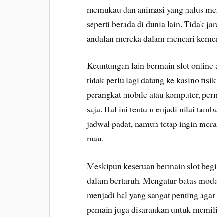
memukau dan animasi yang halus me
seperti berada di dunia lain. Tidak j
andalan mereka dalam mencari keme
Keuntungan lain bermain slot online 
tidak perlu lagi datang ke kasino f
perangkat mobile atau komputer, perm
saja. Hal ini tentu menjadi nilai tam
jadwal padat, namun tetap ingin mer
mau.
Meskipun keseruan bermain slot begit
dalam bertaruh. Mengatur batas modal
menjadi hal yang sangat penting agar
pemain juga disarankan untuk memili