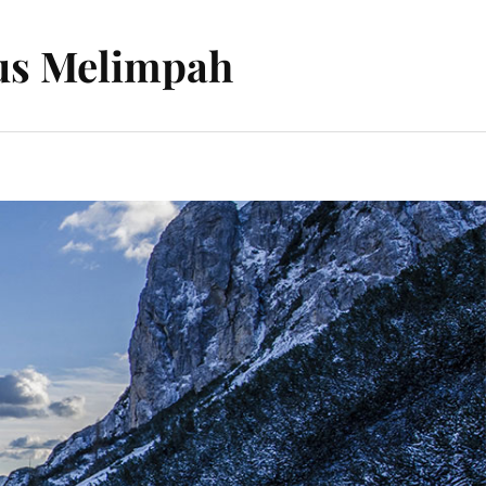
nus Melimpah