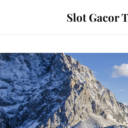
Slot Gacor 