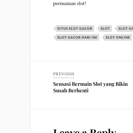
permainan slot!
SITUS SLOT GACOR
SLOT
SLOT G
SLOT GACOR HARI INI
SLOT ONLINE
PREVIOUS
Sensasi Bermain Slot yang Bikin
Susah Berhenti
Leave a Reply