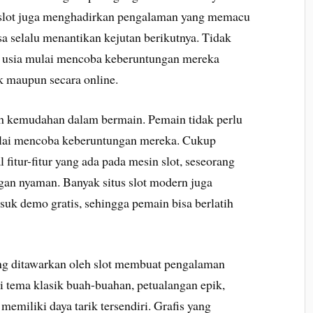
 slot juga menghadirkan pengalaman yang memacu
 selalu menantikan kejutan berikutnya. Tidak
ai usia mulai mencoba keberuntungan mereka
ik maupun secara online.
lah kemudahan dalam bermain. Pemain tidak perlu
ulai mencoba keberuntungan mereka. Cukup
itur-fitur yang ada pada mesin slot, seseorang
an nyaman. Banyak situs slot modern juga
uk demo gratis, sehingga pemain bisa berlatih
yang ditawarkan oleh slot membuat pengalaman
tema klasik buah-buahan, petualangan epik,
 memiliki daya tarik tersendiri. Grafis yang