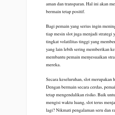
aman dan transparan. Hal ini akan 
bermain tetap positif.
Bagi pemain yang serius ingin meni
tiap mesin slot juga menjadi strategi
tingkat volatilitas tinggi yang memb
yang lain lebih sering memberikan k
membantu pemain menyesuaikan strate
mereka.
Secara keseluruhan, slot merupakan 
Dengan bermain secara cerdas, pemai
tetap mengendalikan risiko. Baik unt
mengisi waktu luang, slot terus menja
lagi? Nikmati pengalaman seru dan ra