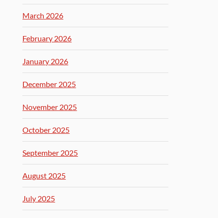
March 2026
February 2026
January 2026
December 2025
November 2025
October 2025
September 2025
August 2025
July 2025