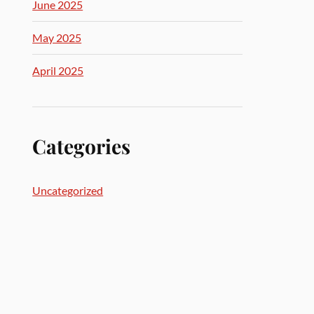
June 2025
May 2025
April 2025
Categories
Uncategorized