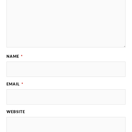
NAME
*
EMAIL
*
WEBSITE