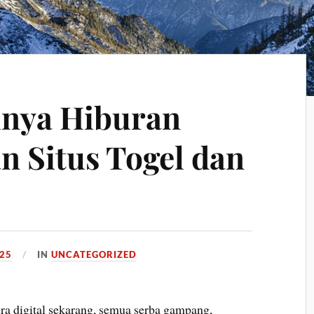
unya Hiburan
n Situs Togel dan
025
IN
UNCATEGORIZED
era digital sekarang, semua serba gampang,