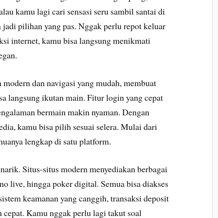
lau kamu lagi cari sensasi seru sambil santai di
 jadi pilihan yang pas. Nggak perlu repot keluar
si internet, kamu bisa langsung menikmati
egan.
lan modern dan navigasi yang mudah, membuat
isa langsung ikutan main. Fitur login yang cepat
n pengalaman bermain makin nyaman. Dengan
edia, kamu bisa pilih sesuai selera. Mulai dari
muanya lengkap di satu platform.
menarik. Situs-situs modern menyediakan berbagai
no live, hingga poker digital. Semua bisa diakses
sistem keamanan yang canggih, transaksi deposit
cepat. Kamu nggak perlu lagi takut soal