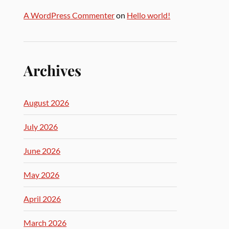
A WordPress Commenter
on
Hello world!
Archives
August 2026
July 2026
June 2026
May 2026
April 2026
March 2026