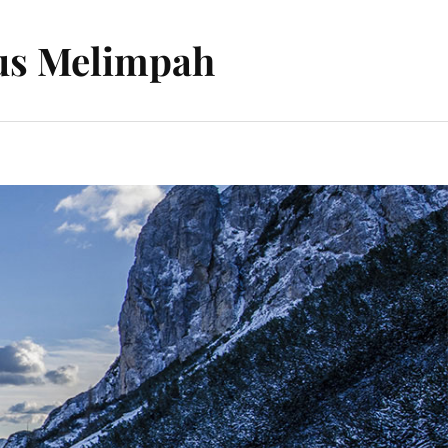
nus Melimpah