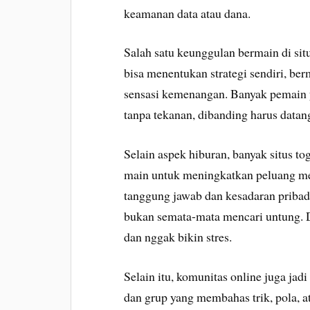
keamanan data atau dana.
Salah satu keunggulan bermain di situ
bisa menentukan strategi sendiri, be
sensasi kemenangan. Banyak pemain 
tanpa tekanan, dibanding harus datang
Selain aspek hiburan, banyak situs to
main untuk meningkatkan peluang men
tanggung jawab dan kesadaran pribadi.
bukan semata-mata mencari untung. D
dan nggak bikin stres.
Selain itu, komunitas online juga jad
dan grup yang membahas trik, pola, a