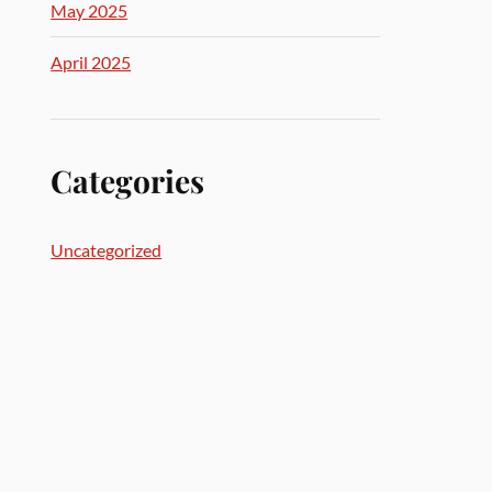
May 2025
April 2025
Categories
Uncategorized