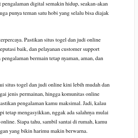
at pengalaman digital semakin hidup, seakan-akan
uga punya teman satu hobi yang selalu bisa diajak
terpercaya. Pastikan situs togel dan judi online
reputasi baik, dan pelayanan customer support
ya pengalaman bermain tetap nyaman, aman, dan
i situs togel dan judi online kini lebih mudah dan
bagai jenis permainan, hingga komunitas online
mastikan pengalaman kamu maksimal. Jadi, kalau
tapi tetap mengasyikkan, nggak ada salahnya mulai
i online. Siapa tahu, sambil santai di rumah, kamu
gan yang bikin harimu makin berwarna.