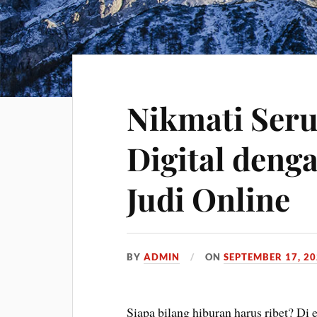
Nikmati Ser
Digital denga
Judi Online
BY
ADMIN
ON
SEPTEMBER 17, 2
Siapa bilang hiburan harus ribet? Di 