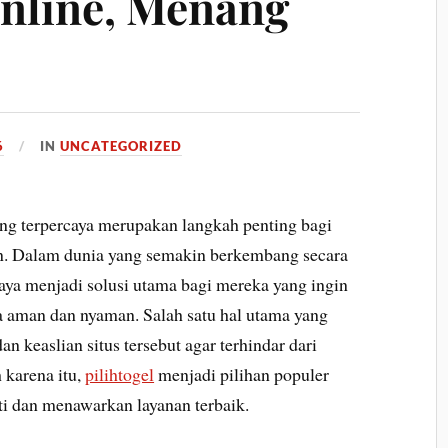
Online, Menang
h
6
IN
UNCATEGORIZED
ang terpercaya merupakan langkah penting bagi
n. Dalam dunia yang semakin berkembang secara
rcaya menjadi solusi utama bagi mereka yang ingin
 aman dan nyaman. Salah satu hal utama yang
n keaslian situs tersebut agar terhindar dari
 karena itu,
pilihtogel
menjadi pilihan populer
ti dan menawarkan layanan terbaik.