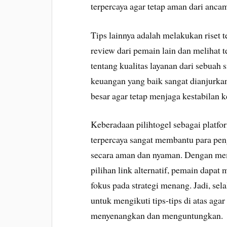
terpercaya agar tetap aman dari anc
Tips lainnya adalah melakukan riset
review dari pemain lain dan melihat
tentang kualitas layanan dari sebuah 
keuangan yang baik sangat dianjurkan
besar agar tetap menjaga kestabilan 
Keberadaan pilihtogel sebagai platf
terpercaya sangat membantu para pen
secara aman dan nyaman. Dengan mem
pilihan link alternatif, pemain dapa
fokus pada strategi menang. Jadi, sela
untuk mengikuti tips-tips di atas ag
menyenangkan dan menguntungkan.