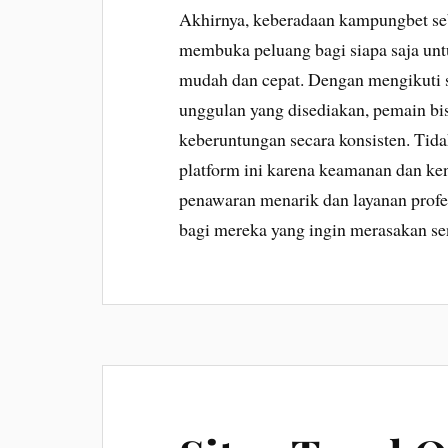
Akhirnya, keberadaan kampungbet seb
membuka peluang bagi siapa saja unt
mudah dan cepat. Dengan mengikuti 
unggulan yang disediakan, pemain b
keberuntungan secara konsisten. Tid
platform ini karena keamanan dan ke
penawaran menarik dan layanan profe
bagi mereka yang ingin merasakan se