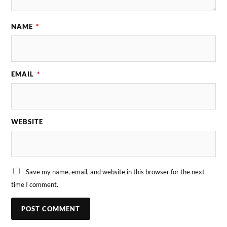
NAME
*
EMAIL
*
WEBSITE
Save my name, email, and website in this browser for the next
time I comment.