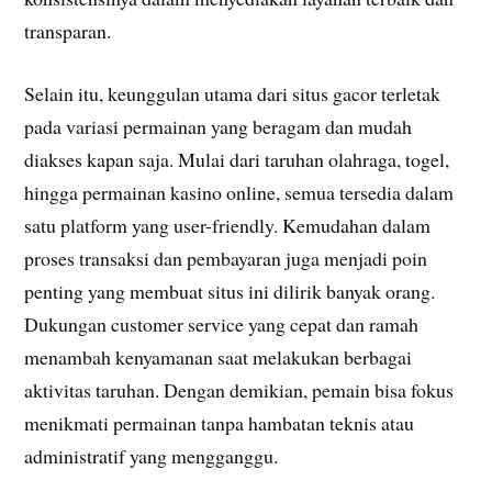
transparan.
Selain itu, keunggulan utama dari situs gacor terletak
pada variasi permainan yang beragam dan mudah
diakses kapan saja. Mulai dari taruhan olahraga, togel,
hingga permainan kasino online, semua tersedia dalam
satu platform yang user-friendly. Kemudahan dalam
proses transaksi dan pembayaran juga menjadi poin
penting yang membuat situs ini dilirik banyak orang.
Dukungan customer service yang cepat dan ramah
menambah kenyamanan saat melakukan berbagai
aktivitas taruhan. Dengan demikian, pemain bisa fokus
menikmati permainan tanpa hambatan teknis atau
administratif yang mengganggu.