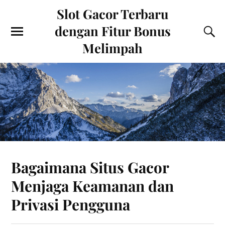
Slot Gacor Terbaru
dengan Fitur Bonus
Melimpah
Bagaimana Situs Gacor
Menjaga Keamanan dan
Privasi Pengguna