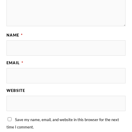
NAME
*
EMAIL
*
WEBSITE
Save my name, email, and website in this browser for the next
time I comment.