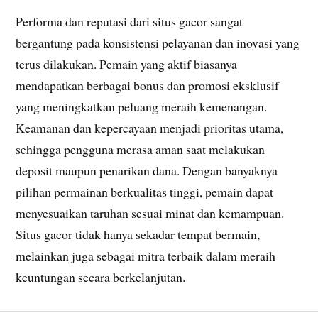
Performa dan reputasi dari situs gacor sangat
bergantung pada konsistensi pelayanan dan inovasi yang
terus dilakukan. Pemain yang aktif biasanya
mendapatkan berbagai bonus dan promosi eksklusif
yang meningkatkan peluang meraih kemenangan.
Keamanan dan kepercayaan menjadi prioritas utama,
sehingga pengguna merasa aman saat melakukan
deposit maupun penarikan dana. Dengan banyaknya
pilihan permainan berkualitas tinggi, pemain dapat
menyesuaikan taruhan sesuai minat dan kemampuan.
Situs gacor tidak hanya sekadar tempat bermain,
melainkan juga sebagai mitra terbaik dalam meraih
keuntungan secara berkelanjutan.