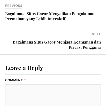
PREVIOUS
Bagaimana Situs Gacor Menyajikan Pengalaman
Permainan yang Lebih Interaktif
NEXT
Bagaimana Situs Gacor Menjaga Keamanan dan
Privasi Pengguna
Leave a Reply
COMMENT
*