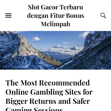
Slot Gacor Terbaru
dengan Fitur Bonus
Melimpah
The Most Recommended
Online Gambling Sites for
Bigger Returns and Safer
Gaming Sessions