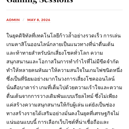
ADMIN
MAY 8, 2026
ในยุคดิจิทัลที่เทคโนโลยีก้าวล้ำอย่างรวดเร็ว การเล่น
เกมคาสิโนออนไลน์กลายเป็นแนวทางที่น่าตื่นเต้น
และท้าทายสำหรับนักเสี่ยงโชคทั่วโลก ความ
สนุกสนานและโอกาสในการทำกำไรที่ไม่มีขีดจำกัด
ทำให้หลายคนหันมาให้ความสนใจในเกมไพ่ชนิดหนึ่ง
ซึ่งเป็นที่นิยมอย่างมากในวงการเสี่ยงโชคออนไลน์
นั่นคือบาคาร่า เกมที่เต็มไปด้วยความเร้าใจและความ
ตื่นเต้นจากการวางเดิมพันแบบเรียลไทม์ ซึ่งไม่เพียง
แค่สร้างความสนุกสนานให้กับผู้เล่น แต่ยังเป็นช่อง
ทางสร้างรายได้เสริมอย่างมั่นคงในยุคที่เศรษฐกิจไม่
แน่นอนแบบนี้ การเลือกเว็บไซต์ที่น่าเชื่อถือและ