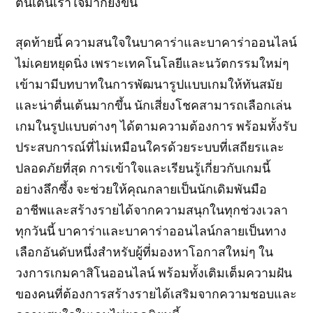
ตื่นเต้นเร้าใจมากยิ่งขึ้น
สุดท้ายนี้ ความสนใจในบาคาร่าและบาคาร่าออนไลน์
ไม่เคยหยุดนิ่ง เพราะเทคโนโลยีและนวัตกรรมใหม่ๆ
เข้ามามีบทบาทในการพัฒนารูปแบบเกมให้ทันสมัย
และน่าตื่นเต้นมากขึ้น นักเสี่ยงโชคสามารถเลือกเล่น
เกมในรูปแบบต่างๆ ได้ตามความต้องการ พร้อมทั้งรับ
ประสบการณ์ที่ไม่เหมือนใครด้วยระบบที่เสถียรและ
ปลอดภัยที่สุด การเข้าใจและเรียนรู้เกี่ยวกับเกมนี้
อย่างลึกซึ้ง จะช่วยให้คุณกลายเป็นนักเดิมพันมือ
อาชีพและสร้างรายได้จากความสนุกในทุกช่วงเวลา
ทุกวันนี้ บาคาร่าและบาคาร่าออนไลน์กลายเป็นทาง
เลือกอันดับหนึ่งสำหรับผู้ที่มองหาโอกาสใหม่ๆ ใน
วงการเกมคาสิโนออนไลน์ พร้อมทั้งเติมเต็มความฝัน
ของคนที่ต้องการสร้างรายได้เสริมจากความชอบและ