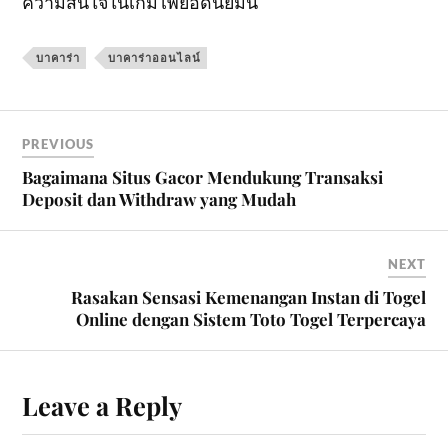
ความสนใจในเกมไพ่ยอดนิยมนี้
บาคาร่า
บาคาร่าออนไลน์
PREVIOUS
Bagaimana Situs Gacor Mendukung Transaksi
Deposit dan Withdraw yang Mudah
NEXT
Rasakan Sensasi Kemenangan Instan di Togel
Online dengan Sistem Toto Togel Terpercaya
Leave a Reply