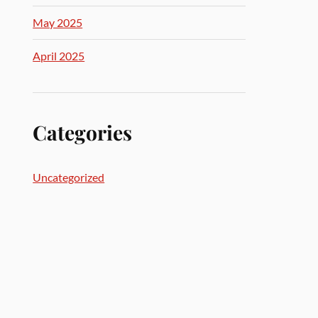
May 2025
April 2025
Categories
Uncategorized