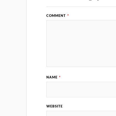
COMMENT
*
NAME
*
WEBSITE