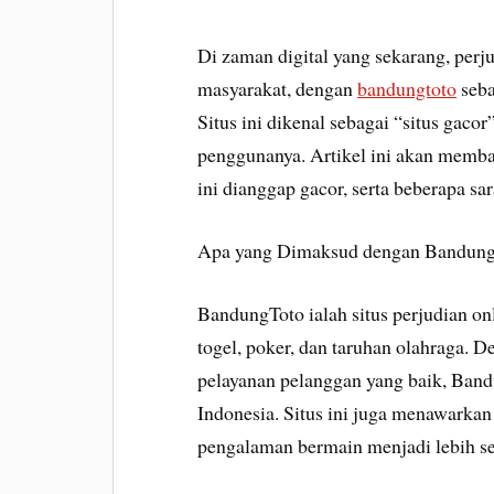
Di zaman digital yang sekarang, perj
masyarakat, dengan
bandungtoto
seba
Situs ini dikenal sebagai “situs ga
penggunanya. Artikel ini akan memba
ini dianggap gacor, serta beberapa s
Apa yang Dimaksud dengan Bandun
BandungToto ialah situs perjudian o
togel, poker, dan taruhan olahraga.
pelayanan pelanggan yang baik, Band
Indonesia. Situs ini juga menawark
pengalaman bermain menjadi lebih se