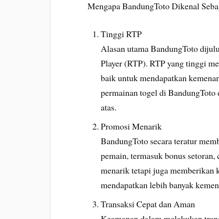
Mengapa BandungToto Dikenal Sebag
Tinggi RTP
Alasan utama BandungToto dijuluk
Player (RTP). RTP yang tinggi m
baik untuk mendapatkan kemenan
permainan togel di BandungToto 
atas.
Promosi Menarik
BandungToto secara teratur memb
pemain, termasuk bonus setoran, c
menarik tetapi juga memberikan
mendapatkan lebih banyak kemen
Transaksi Cepat dan Aman
Keamanan dalam melakukan transak