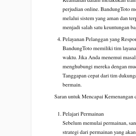
perjudian online. BandungToto m
melalui sistem yang aman dan ter
menjadi salah satu keuntungan b
Pelayanan Pelanggan yang Respon
BandungToto memiliki tim layan
waktu. Jika Anda menemui masala
menghubungi mereka dengan mudah 
Tanggapan cepat dari tim dukung
bermain.
Saran untuk Mencapai Kemenangan 
Pelajari Permainan
Sebelum memulai permainan, san
strategi dari permainan yang ak