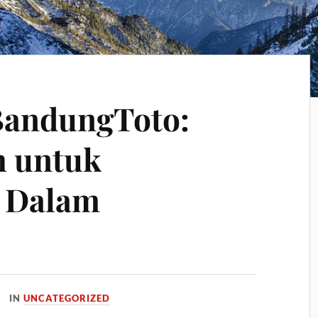
BandungToto:
h untuk
 Dalam
IN
UNCATEGORIZED