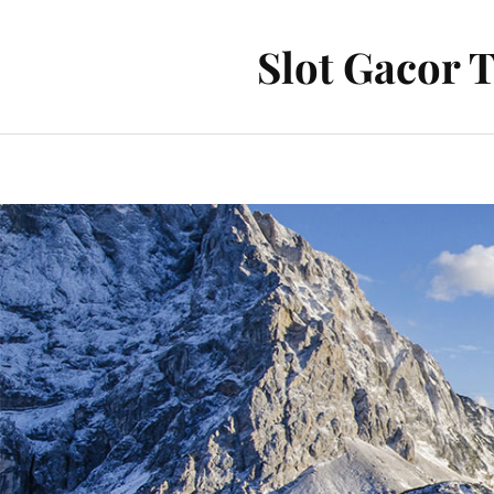
Slot Gacor 