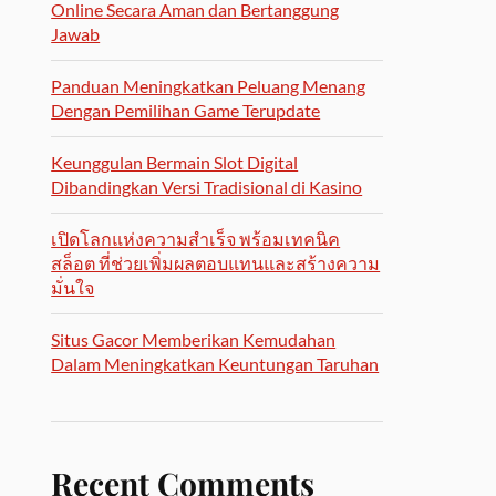
Online Secara Aman dan Bertanggung
Jawab
Panduan Meningkatkan Peluang Menang
Dengan Pemilihan Game Terupdate
Keunggulan Bermain Slot Digital
Dibandingkan Versi Tradisional di Kasino
เปิดโลกแห่งความสำเร็จ พร้อมเทคนิค
สล็อต ที่ช่วยเพิ่มผลตอบแทนและสร้างความ
มั่นใจ
Situs Gacor Memberikan Kemudahan
Dalam Meningkatkan Keuntungan Taruhan
Recent Comments