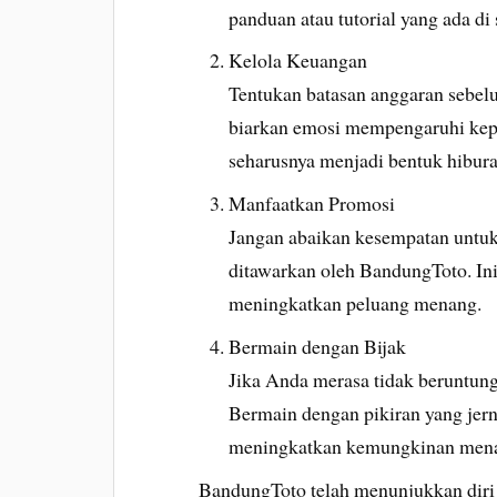
panduan atau tutorial yang ada di 
Kelola Keuangan
Tentukan batasan anggaran sebelu
biarkan emosi mempengaruhi kepu
seharusnya menjadi bentuk hibura
Manfaatkan Promosi
Jangan abaikan kesempatan untu
ditawarkan oleh BandungToto. In
meningkatkan peluang menang.
Bermain dengan Bijak
Jika Anda merasa tidak beruntung,
Bermain dengan pikiran yang jern
meningkatkan kemungkinan men
BandungToto telah menunjukkan diri 