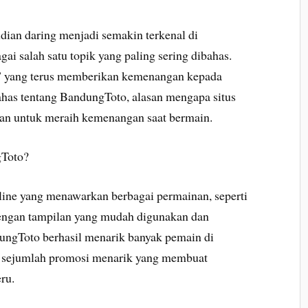
udian daring menjadi semakin terkenal di
gai salah satu topik yang paling sering dibahas.
cor” yang terus memberikan kemenangan kepada
has tentang BandungToto, alasan mengapa situs
aran untuk meraih kemenangan saat bermain.
gToto?
nline yang menawarkan berbagai permainan, seperti
 Dengan tampilan yang mudah digunakan dan
ungToto berhasil menarik banyak pemain di
an sejumlah promosi menarik yang membuat
ru.