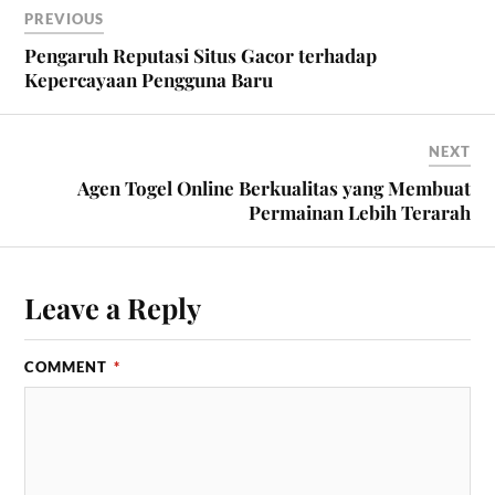
PREVIOUS
Pengaruh Reputasi Situs Gacor terhadap
Kepercayaan Pengguna Baru
NEXT
Agen Togel Online Berkualitas yang Membuat
Permainan Lebih Terarah
Leave a Reply
COMMENT
*