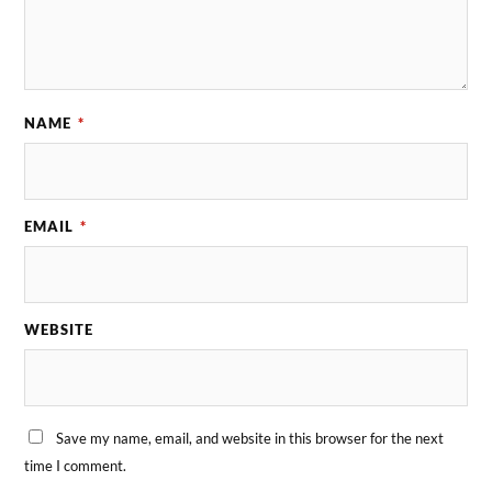
NAME
*
EMAIL
*
WEBSITE
Save my name, email, and website in this browser for the next
time I comment.