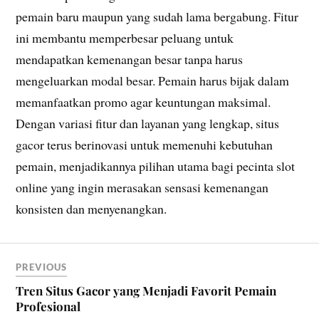
pemain baru maupun yang sudah lama bergabung. Fitur
ini membantu memperbesar peluang untuk
mendapatkan kemenangan besar tanpa harus
mengeluarkan modal besar. Pemain harus bijak dalam
memanfaatkan promo agar keuntungan maksimal.
Dengan variasi fitur dan layanan yang lengkap, situs
gacor terus berinovasi untuk memenuhi kebutuhan
pemain, menjadikannya pilihan utama bagi pecinta slot
online yang ingin merasakan sensasi kemenangan
konsisten dan menyenangkan.
PREVIOUS
Tren Situs Gacor yang Menjadi Favorit Pemain
Profesional