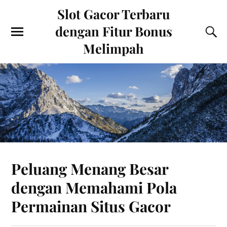
Slot Gacor Terbaru
dengan Fitur Bonus
Melimpah
Peluang Menang Besar
dengan Memahami Pola
Permainan Situs Gacor