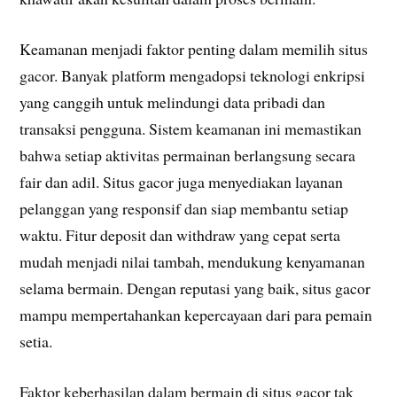
Keamanan menjadi faktor penting dalam memilih situs
gacor. Banyak platform mengadopsi teknologi enkripsi
yang canggih untuk melindungi data pribadi dan
transaksi pengguna. Sistem keamanan ini memastikan
bahwa setiap aktivitas permainan berlangsung secara
fair dan adil. Situs gacor juga menyediakan layanan
pelanggan yang responsif dan siap membantu setiap
waktu. Fitur deposit dan withdraw yang cepat serta
mudah menjadi nilai tambah, mendukung kenyamanan
selama bermain. Dengan reputasi yang baik, situs gacor
mampu mempertahankan kepercayaan dari para pemain
setia.
Faktor keberhasilan dalam bermain di situs gacor tak