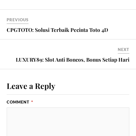
PREVIOUS
CPGTOTO: Solusi Terbaik Pecinta Toto 4D
NEXT
LUXURY89: Slot Anti Boncos, Bonus Setiap Hari
Leave a Reply
COMMENT
*