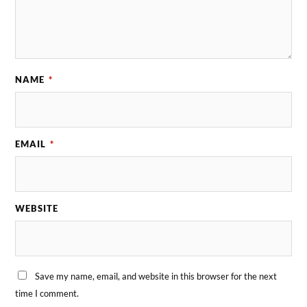
NAME
*
EMAIL
*
WEBSITE
Save my name, email, and website in this browser for the next
time I comment.