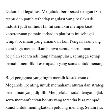
Dalam hal legalitas, Megahoki beroperasi dengan izin
resmi dan patuh terhadap regulasi yang berlaku di
industri judi online. Hal ini semakin memperkuat
kepercayaan pemain terhadap platform ini sebagai
tempat bermain yang aman dan fair. Pengawasan yang
ketat juga memastikan bahwa semua permainan
berjalan secara adil tanpa manipulasi, sehingga setiap
pemain memiliki kesempatan yang sama untuk menang.
Bagi pengguna yang ingin meraih kesuksesan di
Megahoki, penting untuk memahami aturan dan strategi
permainan yang dipilih. Mengelola modal dengan bijak
serta memanfaatkan bonus yang tersedia bisa menjadi
kunci untuk meningkatkan peluang menang. Selain itu,