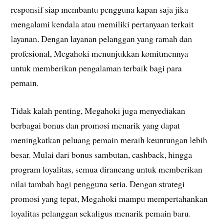
responsif siap membantu pengguna kapan saja jika
mengalami kendala atau memiliki pertanyaan terkait
layanan. Dengan layanan pelanggan yang ramah dan
profesional, Megahoki menunjukkan komitmennya
untuk memberikan pengalaman terbaik bagi para
pemain.
Tidak kalah penting, Megahoki juga menyediakan
berbagai bonus dan promosi menarik yang dapat
meningkatkan peluang pemain meraih keuntungan lebih
besar. Mulai dari bonus sambutan, cashback, hingga
program loyalitas, semua dirancang untuk memberikan
nilai tambah bagi pengguna setia. Dengan strategi
promosi yang tepat, Megahoki mampu mempertahankan
loyalitas pelanggan sekaligus menarik pemain baru.