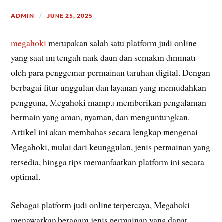
ADMIN
JUNE 25, 2025
megahoki
merupakan salah satu platform judi online
yang saat ini tengah naik daun dan semakin diminati
oleh para penggemar permainan taruhan digital. Dengan
berbagai fitur unggulan dan layanan yang memudahkan
pengguna, Megahoki mampu memberikan pengalaman
bermain yang aman, nyaman, dan menguntungkan.
Artikel ini akan membahas secara lengkap mengenai
Megahoki, mulai dari keunggulan, jenis permainan yang
tersedia, hingga tips memanfaatkan platform ini secara
optimal.
Sebagai platform judi online terpercaya, Megahoki
menawarkan beragam jenis permainan yang dapat