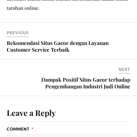
taruhan online.
PREVIOUS
Rekomendasi Situs Gacor dengan Layanan
Customer Service Terbaik
NEXT
Dampak Positif Situs Gacor terhadap
Pengembangan Industri Judi Online
Leave a Reply
COMMENT
*