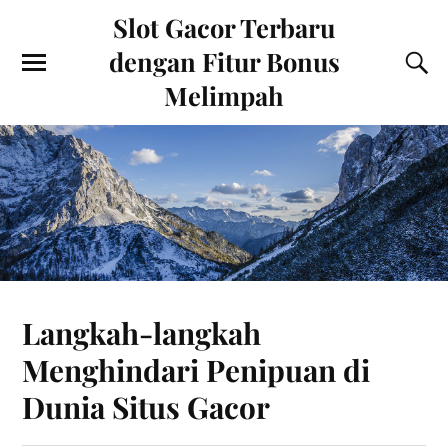
Slot Gacor Terbaru
dengan Fitur Bonus
Melimpah
Langkah-langkah
Menghindari Penipuan di
Dunia Situs Gacor