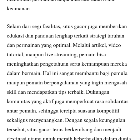
keamanan.
Selain dari segi fasilitas, situs gacor juga memberikan
edukasi dan panduan lengkap terkait strategi taruhan
dan permainan yang optimal. Melalui artikel, video
tutorial, maupun live streaming, pemain bisa
meningkatkan pengetahuan serta kemampuan mereka
dalam bermain. Hal ini sangat membantu bagi pemula
maupun pemain berpengalaman yang ingin mengasah
skill dan mendapatkan tips terbaik. Dukungan
komunitas yang aktif juga memperkuat rasa solidaritas
antar pemain, sehingga tercipta suasana kompetitif
sekaligus menyenangkan. Dengan segala keunggulan
tersebut, situs gacor terus berkembang dan menjadi
destinasi utama untuk meraih keberhasilan dalam dunia