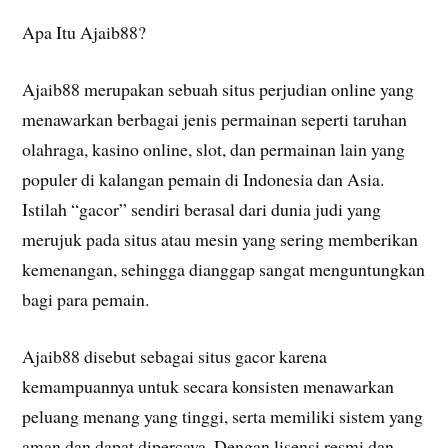
Apa Itu Ajaib88?
Ajaib88 merupakan sebuah situs perjudian online yang
menawarkan berbagai jenis permainan seperti taruhan
olahraga, kasino online, slot, dan permainan lain yang
populer di kalangan pemain di Indonesia dan Asia.
Istilah “gacor” sendiri berasal dari dunia judi yang
merujuk pada situs atau mesin yang sering memberikan
kemenangan, sehingga dianggap sangat menguntungkan
bagi para pemain.
Ajaib88 disebut sebagai situs gacor karena
kemampuannya untuk secara konsisten menawarkan
peluang menang yang tinggi, serta memiliki sistem yang
aman dan dapat dipercaya. Dengan lisensi resmi dan