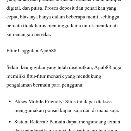
digital, dan pulsa. Proses deposit dan penarikan yang
cepat, biasanya hanya dalam beberapa menit, sehingga
pemain tidak harus menunggu lama untuk menikmati
kemenangan mereka.
Fitur Unggulan Ajaib88
Selain keunggulan yang telah disebutkan, Ajaib88 juga
memiliki fitur-fitur menarik yang mendukung
pengalaman bermain para pengguna:
Akses Mobile Friendly: Situs ini dapat diakses
menggunakan ponsel kapan saja dan di mana saja.
Sistem Referral: Pemain dapat mengundang teman
dan mendapatkan komisi dari setiap taruhan yang