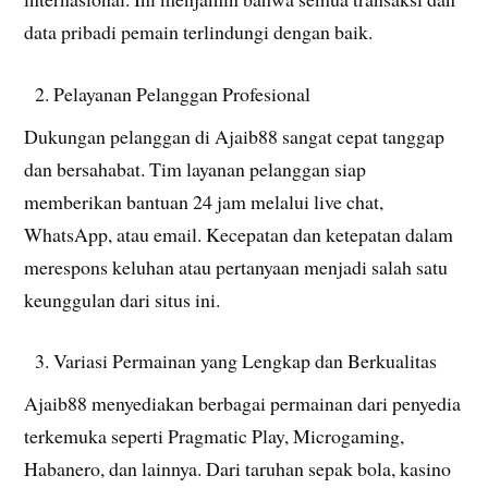
data pribadi pemain terlindungi dengan baik.
Pelayanan Pelanggan Profesional
Dukungan pelanggan di Ajaib88 sangat cepat tanggap
dan bersahabat. Tim layanan pelanggan siap
memberikan bantuan 24 jam melalui live chat,
WhatsApp, atau email. Kecepatan dan ketepatan dalam
merespons keluhan atau pertanyaan menjadi salah satu
keunggulan dari situs ini.
Variasi Permainan yang Lengkap dan Berkualitas
Ajaib88 menyediakan berbagai permainan dari penyedia
terkemuka seperti Pragmatic Play, Microgaming,
Habanero, dan lainnya. Dari taruhan sepak bola, kasino