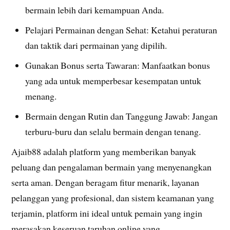
bermain lebih dari kemampuan Anda.
Pelajari Permainan dengan Sehat: Ketahui peraturan
dan taktik dari permainan yang dipilih.
Gunakan Bonus serta Tawaran: Manfaatkan bonus
yang ada untuk memperbesar kesempatan untuk
menang.
Bermain dengan Rutin dan Tanggung Jawab: Jangan
terburu-buru dan selalu bermain dengan tenang.
Ajaib88 adalah platform yang memberikan banyak
peluang dan pengalaman bermain yang menyenangkan
serta aman. Dengan beragam fitur menarik, layanan
pelanggan yang profesional, dan sistem keamanan yang
terjamin, platform ini ideal untuk pemain yang ingin
merasakan keseruan taruhan online yang