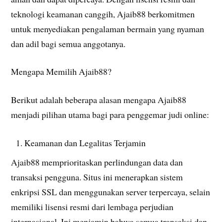
teknologi keamanan canggih, Ajaib88 berkomitmen
untuk menyediakan pengalaman bermain yang nyaman
dan adil bagi semua anggotanya.
Mengapa Memilih Ajaib88?
Berikut adalah beberapa alasan mengapa Ajaib88
menjadi pilihan utama bagi para penggemar judi online:
Keamanan dan Legalitas Terjamin
Ajaib88 memprioritaskan perlindungan data dan
transaksi pengguna. Situs ini menerapkan sistem
enkripsi SSL dan menggunakan server terpercaya, selain
memiliki lisensi resmi dari lembaga perjudian
internasional. Ini menjamin bahwa semua transaksi dan