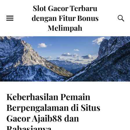
Slot Gacor Terbaru
dengan Fitur Bonus
Melimpah
Keberhasilan Pemain
Berpengalaman di Situs
Gacor Ajaib88 dan
Rahasianya