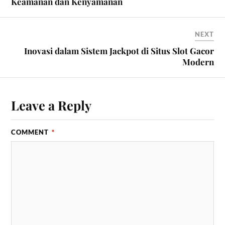
Keamanan dan Kenyamanan
NEXT
Inovasi dalam Sistem Jackpot di Situs Slot Gacor
Modern
Leave a Reply
COMMENT
*