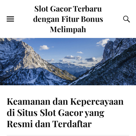
Slot Gacor Terbaru
dengan Fitur Bonus
Melimpah
Keamanan dan Kepercayaan
di Situs Slot Gacor yang
Resmi dan Terdaftar