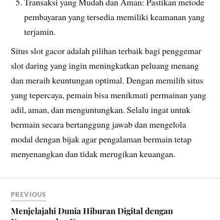
Transaksi yang Mudah dan Aman: Pastikan metode
pembayaran yang tersedia memiliki keamanan yang
terjamin.
Situs slot gacor adalah pilihan terbaik bagi penggemar
slot daring yang ingin meningkatkan peluang menang
dan meraih keuntungan optimal. Dengan memilih situs
yang tepercaya, pemain bisa menikmati permainan yang
adil, aman, dan menguntungkan. Selalu ingat untuk
bermain secara bertanggung jawab dan mengelola
modal dengan bijak agar pengalaman bermain tetap
menyenangkan dan tidak merugikan keuangan.
PREVIOUS
Menjelajahi Dunia Hiburan Digital dengan