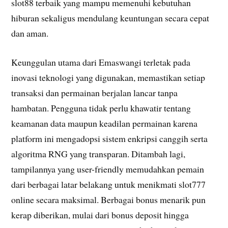
slot88 terbaik yang mampu memenuhi kebutuhan
hiburan sekaligus mendulang keuntungan secara cepat
dan aman.
Keunggulan utama dari Emaswangi terletak pada
inovasi teknologi yang digunakan, memastikan setiap
transaksi dan permainan berjalan lancar tanpa
hambatan. Pengguna tidak perlu khawatir tentang
keamanan data maupun keadilan permainan karena
platform ini mengadopsi sistem enkripsi canggih serta
algoritma RNG yang transparan. Ditambah lagi,
tampilannya yang user-friendly memudahkan pemain
dari berbagai latar belakang untuk menikmati slot777
online secara maksimal. Berbagai bonus menarik pun
kerap diberikan, mulai dari bonus deposit hingga