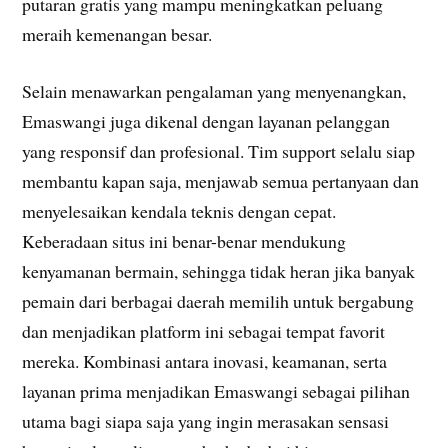
putaran gratis yang mampu meningkatkan peluang
meraih kemenangan besar.
Selain menawarkan pengalaman yang menyenangkan,
Emaswangi juga dikenal dengan layanan pelanggan
yang responsif dan profesional. Tim support selalu siap
membantu kapan saja, menjawab semua pertanyaan dan
menyelesaikan kendala teknis dengan cepat.
Keberadaan situs ini benar-benar mendukung
kenyamanan bermain, sehingga tidak heran jika banyak
pemain dari berbagai daerah memilih untuk bergabung
dan menjadikan platform ini sebagai tempat favorit
mereka. Kombinasi antara inovasi, keamanan, serta
layanan prima menjadikan Emaswangi sebagai pilihan
utama bagi siapa saja yang ingin merasakan sensasi