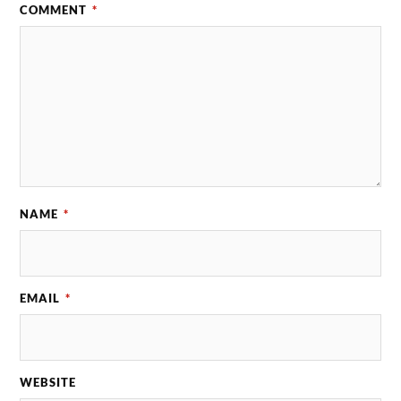
COMMENT
*
NAME
*
EMAIL
*
WEBSITE