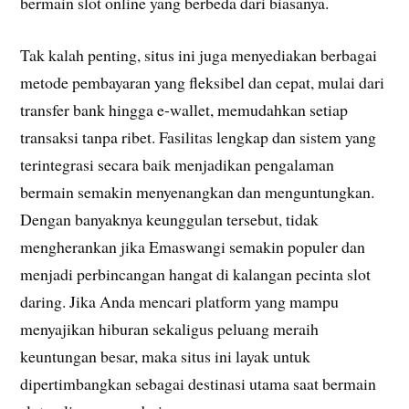
bermain slot online yang berbeda dari biasanya.
Tak kalah penting, situs ini juga menyediakan berbagai
metode pembayaran yang fleksibel dan cepat, mulai dari
transfer bank hingga e-wallet, memudahkan setiap
transaksi tanpa ribet. Fasilitas lengkap dan sistem yang
terintegrasi secara baik menjadikan pengalaman
bermain semakin menyenangkan dan menguntungkan.
Dengan banyaknya keunggulan tersebut, tidak
mengherankan jika Emaswangi semakin populer dan
menjadi perbincangan hangat di kalangan pecinta slot
daring. Jika Anda mencari platform yang mampu
menyajikan hiburan sekaligus peluang meraih
keuntungan besar, maka situs ini layak untuk
dipertimbangkan sebagai destinasi utama saat bermain