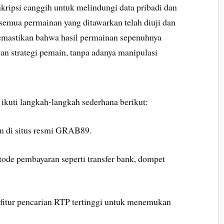
ipsi canggih untuk melindungi data pribadi dan
, semua permainan yang ditawarkan telah diuji dan
memastikan bahwa hasil permainan sepenuhnya
n strategi pemain, tanpa adanya manipulasi
kuti langkah-langkah sederhana berikut:
an di situs resmi GRAB89.
tode pembayaran seperti transfer bank, dompet
fitur pencarian RTP tertinggi untuk menemukan