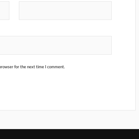
browser for the next time I comment.