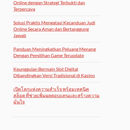
Online dengan Strategi Terbukti dan
Terpercaya
Solusi Praktis Mengatasi Kecanduan Judi
Online Secara Aman dan Bertanggung
Jawab
Panduan Meningkatkan Peluang Menang
Dengan Pemilihan Game Terupdate
Keunggulan Bermain Slot Digital
Dibandingkan Versi Tradisional di Kasino
เปิดโลกแห่งความสำเร็จ พร้อมเทคนิค
สล็อต ที่ช่วยเพิ่มผลตอบแทนและสร้างความ
มั่นใจ