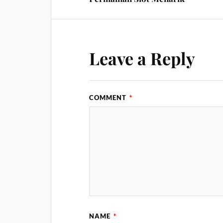
Leave a Reply
COMMENT
*
NAME
*