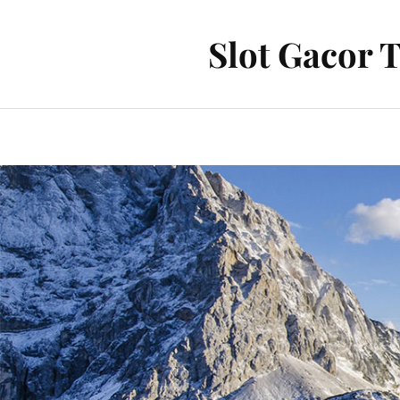
Slot Gacor 