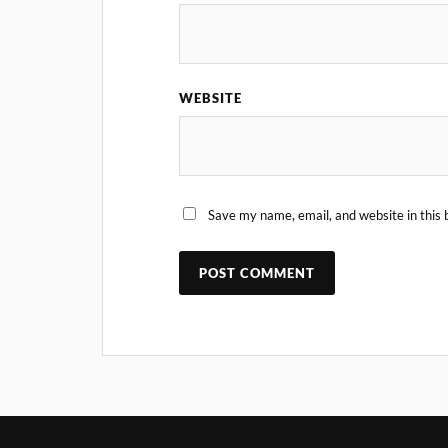
WEBSITE
Save my name, email, and website in this 