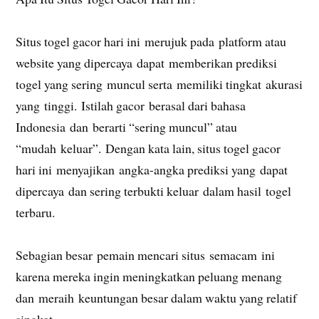
Situs togel gacor hari ini merujuk pada platform atau
website yang dipercaya dapat memberikan prediksi
togel yang sering muncul serta memiliki tingkat akurasi
yang tinggi. Istilah gacor berasal dari bahasa
Indonesia dan berarti “sering muncul” atau
“mudah keluar”. Dengan kata lain, situs togel gacor
hari ini menyajikan angka-angka prediksi yang dapat
dipercaya dan sering terbukti keluar dalam hasil togel
terbaru.
Sebagian besar pemain mencari situs semacam ini
karena mereka ingin meningkatkan peluang menang
dan meraih keuntungan besar dalam waktu yang relatif