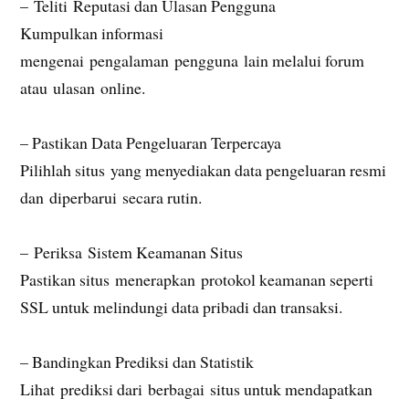
– Teliti Reputasi dan Ulasan Pengguna
Kumpulkan informasi
mengenai pengalaman pengguna lain melalui forum
atau ulasan online.
– Pastikan Data Pengeluaran Terpercaya
Pilihlah situs yang menyediakan data pengeluaran resmi
dan diperbarui secara rutin.
– Periksa Sistem Keamanan Situs
Pastikan situs menerapkan protokol keamanan seperti
SSL untuk melindungi data pribadi dan transaksi.
– Bandingkan Prediksi dan Statistik
Lihat prediksi dari berbagai situs untuk mendapatkan