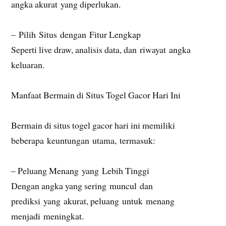
angka akurat yang diperlukan.
– Pilih Situs dengan Fitur Lengkap
Seperti live draw, analisis data, dan riwayat angka
keluaran.
Manfaat Bermain di Situs Togel Gacor Hari Ini
Bermain di situs togel gacor hari ini memiliki
beberapa keuntungan utama, termasuk:
– Peluang Menang yang Lebih Tinggi
Dengan angka yang sering muncul dan
prediksi yang akurat, peluang untuk menang
menjadi meningkat.