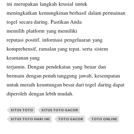
ini merupakan langkah krusial untuk
meningkatkan kemungkinan berhasil dalam permainan
togel secara daring. Pastikan Anda
memilih platform yang memiliki
reputasi positif, informasi pengeluaran yang
komprehensif, ramalan yang tepat, serta sistem
keamanan yang
terjamin. Dengan pendekatan yang benar dan
bermain dengan penuh tanggung jawab, kesempatan
untuk meraih keuntungan besar dari togel daring dapat
diperoleh dengan lebih mudah.
SITUS TOTO
SITUS TOTO GACOR
SITUS TOTO HARI INI
TOTO GACOR
TOTO ONLINE