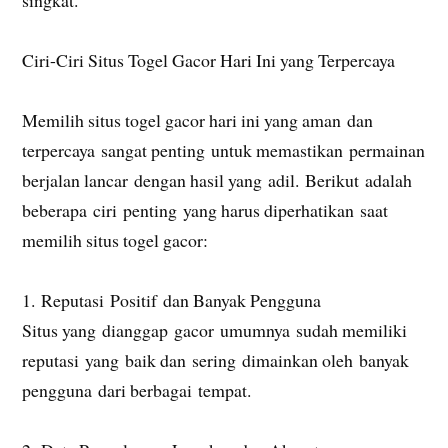
singkat.
Ciri-Ciri Situs Togel Gacor Hari Ini yang Terpercaya
Memilih situs togel gacor hari ini yang aman dan
terpercaya sangat penting untuk memastikan permainan
berjalan lancar dengan hasil yang adil. Berikut adalah
beberapa ciri penting yang harus diperhatikan saat
memilih situs togel gacor:
1. Reputasi Positif dan Banyak Pengguna
Situs yang dianggap gacor umumnya sudah memiliki
reputasi yang baik dan sering dimainkan oleh banyak
pengguna dari berbagai tempat.