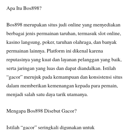
Apa Itu Bos898?
Bos898 merupakan situs judi online yang menyediakan
berbagai jenis permainan taruhan, termasuk slot online,
kasino langsung, poker, taruhan olahraga, dan banyak
permainan lainnya. Platform ini dikenal karena
reputasinya yang kuat dan layanan pelanggan yang baik,
serta jaringan yang luas dan dapat diandalkan. Istilah
“gacor” merujuk pada kemampuan dan konsistensi situs
dalam memberikan kemenangan kepada para pemain,
menjadi salah satu daya tarik utamanya.
Mengapa Bos898 Disebut Gacor?
Istilah “gacor” seringkali digunakan untuk