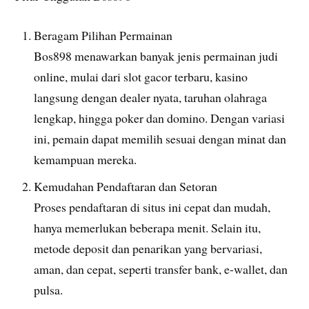
Beragam Pilihan Permainan
Bos898 menawarkan banyak jenis permainan judi
online, mulai dari slot gacor terbaru, kasino
langsung dengan dealer nyata, taruhan olahraga
lengkap, hingga poker dan domino. Dengan variasi
ini, pemain dapat memilih sesuai dengan minat dan
kemampuan mereka.
Kemudahan Pendaftaran dan Setoran
Proses pendaftaran di situs ini cepat dan mudah,
hanya memerlukan beberapa menit. Selain itu,
metode deposit dan penarikan yang bervariasi,
aman, dan cepat, seperti transfer bank, e-wallet, dan
pulsa.