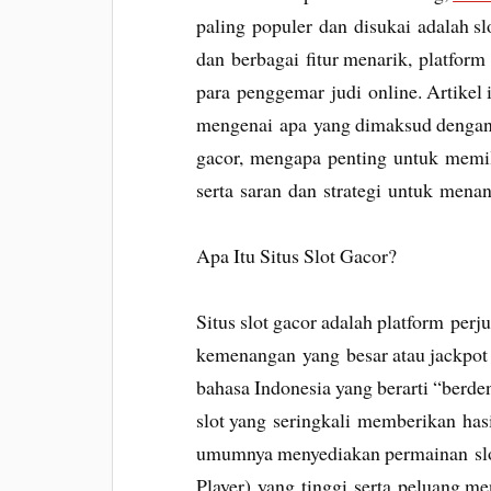
paling populer dan disukai adalah s
dan berbagai fitur menarik, platform
para penggemar judi online. Artikel 
mengenai apa yang dimaksud dengan 
gacor, mengapa penting untuk memili
serta saran dan strategi untuk mena
Apa Itu Situs Slot Gacor?
Situs slot gacor adalah platform per
kemenangan yang besar atau jackpot k
bahasa Indonesia yang berarti “berd
slot yang seringkali memberikan hasil
umumnya menyediakan permainan slot
Player) yang tinggi serta peluang m