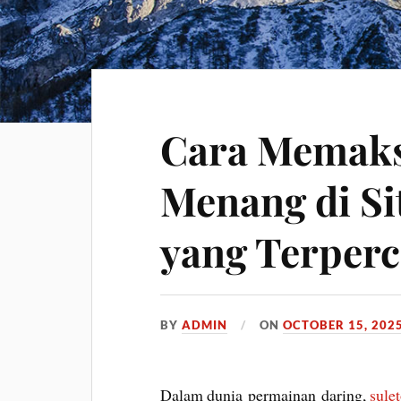
Cara Memaks
Menang di Si
yang Terper
BY
ADMIN
ON
OCTOBER 15, 202
Dalam dunia permainan daring,
sule