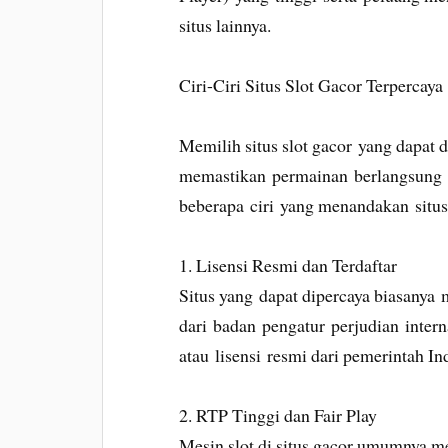
situs lainnya.
Ciri-Ciri Situs Slot Gacor Terpercaya
Memilih situs slot gacor yang dapat 
memastikan permainan berlangsung l
beberapa ciri yang menandakan situs 
1. Lisensi Resmi dan Terdaftar
Situs yang dapat dipercaya biasanya m
dari badan pengatur perjudian inte
atau lisensi resmi dari pemerintah In
2. RTP Tinggi dan Fair Play
Mesin slot di situs gacor umumnya me