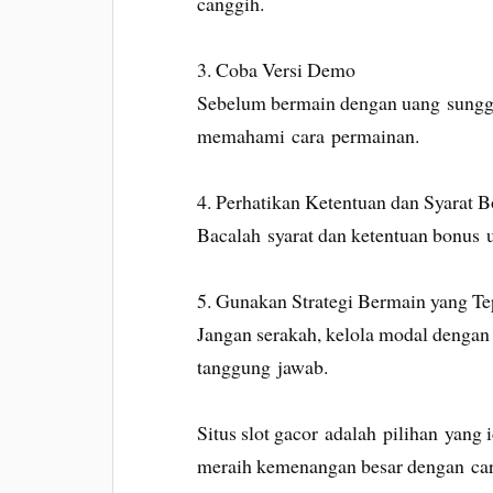
canggih.
3. Coba Versi Demo
Sebelum bermain dengan uang sungg
memahami cara permainan.
4. Perhatikan Ketentuan dan Syarat 
Bacalah syarat dan ketentuan bonus
5. Gunakan Strategi Bermain yang Te
Jangan serakah, kelola modal dengan
tanggung jawab.
Situs slot gacor adalah pilihan yang 
meraih kemenangan besar dengan car