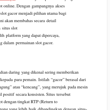
lot online. Dengan gampangnya akses
 slot gacor menjadi pilihan utama bagi
ini akan membahas secara detail
situs slot
h platform yang dapat dipercaya,
ng dalam permainan slot gacor.
judian daring yang dikenal sering memberikan
epada para pemain. Istilah “gacor” berasal dari
engung” atau “kencang”, yang merujuk pada mesin
 positif secara konsisten. Situs tersebut
 dengan tingkat RTP (Return to
enang yang lebih baik dibandingkan dengan situs-