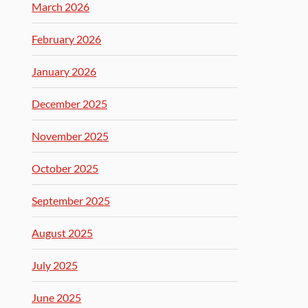
March 2026
February 2026
January 2026
December 2025
November 2025
October 2025
September 2025
August 2025
July 2025
June 2025