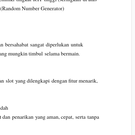
 (Random Number Generator)
n bersahabat sangat diperlukan untuk
ng mungkin timbul selama bermain.
n slot yang dilengkapi dengan fitur menarik,
udah
 dan penarikan yang aman, cepat, serta tanpa