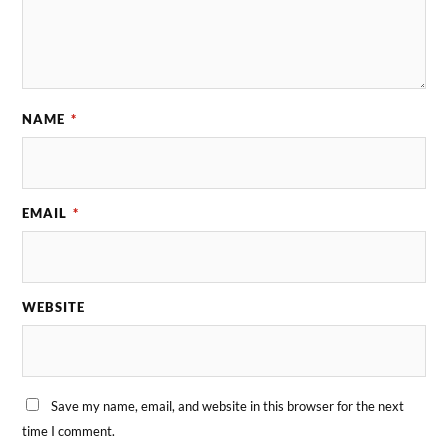
NAME
*
EMAIL
*
WEBSITE
Save my name, email, and website in this browser for the next
time I comment.