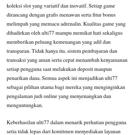
koleksi slot yang variatif dan inovatif. Setiap game
dirancang dengan grafis menawan serta fitur bonus
melimpah yang memacu adrenalin. Kualitas game yang
dihadirkan oleh ulti77 mampu memikat hati sekaligus
memberikan peluang kemenangan yang adil dan
transparan. Tidak hanya itu, sistem pembayaran dan
transaksi yang aman serta cepat menambah kenyamanan
setiap pengguna saat melakukan deposit maupun
penarikan dana. Semua aspek ini menjadikan ulti77
sebagai pilihan utama bagi mereka yang menginginkan
pengalaman judi online yang menyenangkan dan
menguntungkan.
Keberhasilan ulti77 dalam menarik perhatian pengguna
setia tidak lepas dari komitmen menyediakan layanan