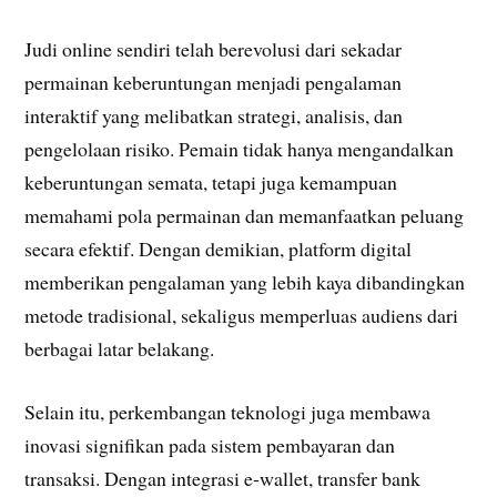
Judi online sendiri telah berevolusi dari sekadar
permainan keberuntungan menjadi pengalaman
interaktif yang melibatkan strategi, analisis, dan
pengelolaan risiko. Pemain tidak hanya mengandalkan
keberuntungan semata, tetapi juga kemampuan
memahami pola permainan dan memanfaatkan peluang
secara efektif. Dengan demikian, platform digital
memberikan pengalaman yang lebih kaya dibandingkan
metode tradisional, sekaligus memperluas audiens dari
berbagai latar belakang.
Selain itu, perkembangan teknologi juga membawa
inovasi signifikan pada sistem pembayaran dan
transaksi. Dengan integrasi e-wallet, transfer bank