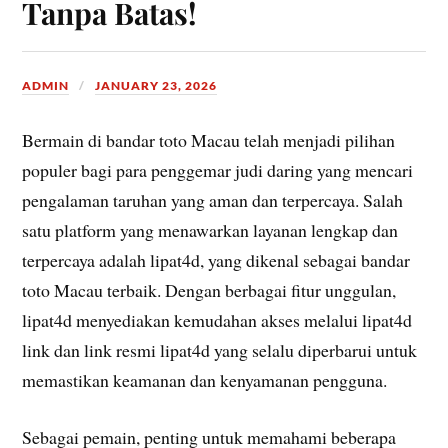
Tanpa Batas!
ADMIN
JANUARY 23, 2026
Bermain di bandar toto Macau telah menjadi pilihan
populer bagi para penggemar judi daring yang mencari
pengalaman taruhan yang aman dan terpercaya. Salah
satu platform yang menawarkan layanan lengkap dan
terpercaya adalah lipat4d, yang dikenal sebagai bandar
toto Macau terbaik. Dengan berbagai fitur unggulan,
lipat4d menyediakan kemudahan akses melalui lipat4d
link dan link resmi lipat4d yang selalu diperbarui untuk
memastikan keamanan dan kenyamanan pengguna.
Sebagai pemain, penting untuk memahami beberapa