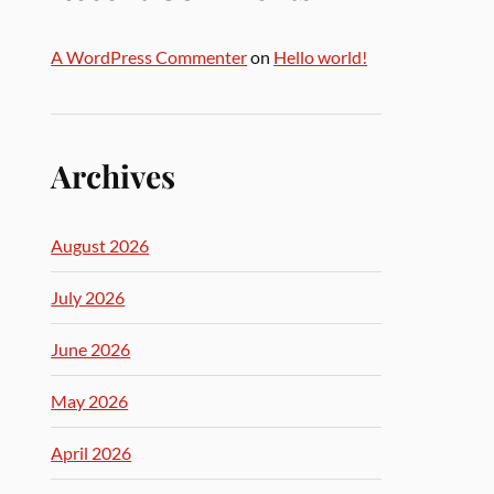
A WordPress Commenter
on
Hello world!
Archives
August 2026
July 2026
June 2026
May 2026
April 2026