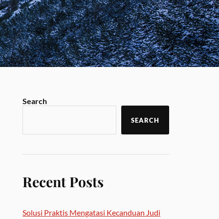
Search
SEARCH
Recent Posts
Solusi Praktis Mengatasi Kecanduan Judi