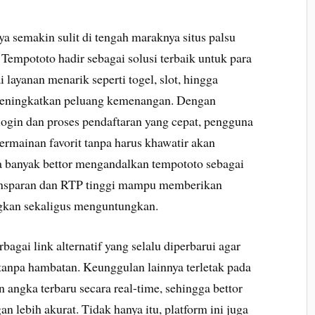
ya semakin sulit di tengah maraknya situs palsu
empototo hadir sebagai solusi terbaik untuk para
layanan menarik seperti togel, slot, hingga
meningkatkan peluang kemenangan. Dengan
ogin dan proses pendaftaran yang cepat, pengguna
rmainan favorit tanpa harus khawatir akan
ka banyak bettor mengandalkan tempototo sebagai
transparan dan RTP tinggi mampu memberikan
kan sekaligus menguntungkan.
bagai link alternatif yang selalu diperbarui agar
tanpa hambatan. Keunggulan lainnya terletak pada
ngka terbaru secara real-time, sehingga bettor
n lebih akurat. Tidak hanya itu, platform ini juga