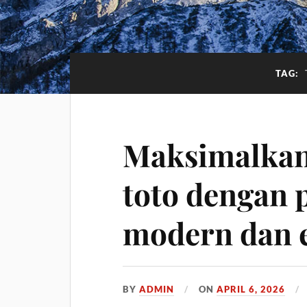
TAG:
Maksimalkan h
toto dengan 
modern dan e
BY
ADMIN
ON
APRIL 6, 2026