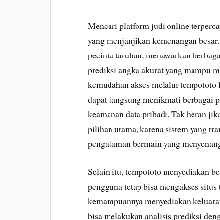
Mencari platform judi online terperca
yang menjanjikan kemenangan besar. T
pecinta taruhan, menawarkan berbagai 
prediksi angka akurat yang mampu 
kemudahan akses melalui tempototo l
dapat langsung menikmati berbagai pe
keamanan data pribadi. Tak heran ji
pilihan utama, karena sistem yang 
pengalaman bermain yang menyenang
Selain itu, tempototo menyediakan ber
pengguna tetap bisa mengakses situs 
kemampuannya menyediakan keluaran a
bisa melakukan analisis prediksi denga