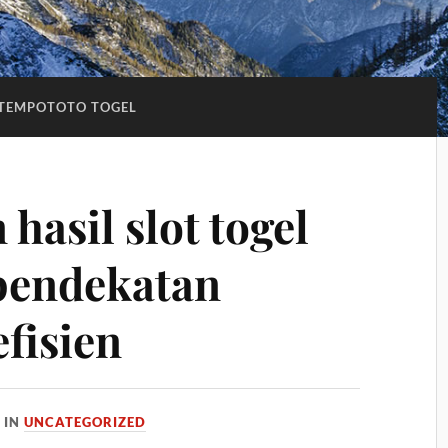
TEMPOTOTO TOGEL
asil slot togel
pendekatan
fisien
IN
UNCATEGORIZED