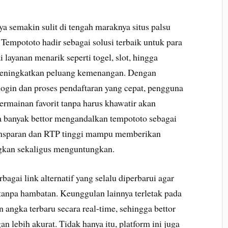
ya semakin sulit di tengah maraknya situs palsu
empototo hadir sebagai solusi terbaik untuk para
layanan menarik seperti togel, slot, hingga
meningkatkan peluang kemenangan. Dengan
ogin dan proses pendaftaran yang cepat, pengguna
rmainan favorit tanpa harus khawatir akan
ka banyak bettor mengandalkan tempototo sebagai
transparan dan RTP tinggi mampu memberikan
kan sekaligus menguntungkan.
bagai link alternatif yang selalu diperbarui agar
tanpa hambatan. Keunggulan lainnya terletak pada
ngka terbaru secara real-time, sehingga bettor
n lebih akurat. Tidak hanya itu, platform ini juga