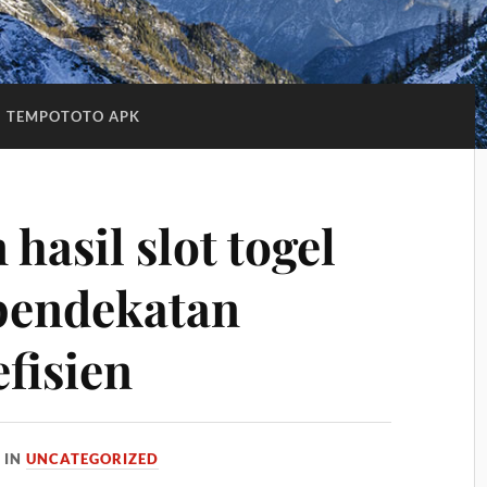
:
TEMPOTOTO APK
asil slot togel
pendekatan
fisien
IN
UNCATEGORIZED