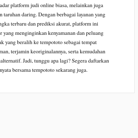
dar platform judi online biasa, melainkan juga
n taruhan daring. Dengan berbagai layanan yang
ngka terbaru dan prediksi akurat, platform ini
r yang menginginkan kenyamanan dan peluang
ak yang beralih ke tempototo sebagai tempat
aman, terjamin keoriginalannya, serta kemudahan
alternatif. Jadi, tunggu apa lagi? Segera daftarkan
 nyata bersama tempototo sekarang juga.