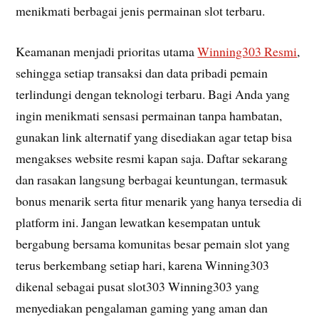
menikmati berbagai jenis permainan slot terbaru.
Keamanan menjadi prioritas utama
Winning303 Resmi
,
sehingga setiap transaksi dan data pribadi pemain
terlindungi dengan teknologi terbaru. Bagi Anda yang
ingin menikmati sensasi permainan tanpa hambatan,
gunakan link alternatif yang disediakan agar tetap bisa
mengakses website resmi kapan saja. Daftar sekarang
dan rasakan langsung berbagai keuntungan, termasuk
bonus menarik serta fitur menarik yang hanya tersedia di
platform ini. Jangan lewatkan kesempatan untuk
bergabung bersama komunitas besar pemain slot yang
terus berkembang setiap hari, karena Winning303
dikenal sebagai pusat slot303 Winning303 yang
menyediakan pengalaman gaming yang aman dan