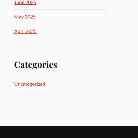
June 2025
May 2025
April 2025
Categories
Uncategorized