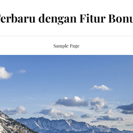
Terbaru dengan Fitur Bo
Sample Page