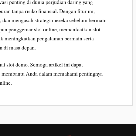
asi penting di dunia perjudian daring yang
an tanpa risiko finansial. Dengan fitur ini,
i, dan mengasah strategi mereka sebelum bermain
pun penggemar slot online, memanfaatkan slot
uk meningkatkan pengalaman bermain serta
 di masa depan.
i slot demo. Semoga artikel ini dapat
an membantu Anda dalam memahami pentingnya
nline.