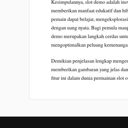
Kesimpulannya, slot demo adalah inov
memberikan manfaat edukatif dan hibur
pemain dapat belajar, mengeksploras
dengan uang nyata. Bagi pemula mau
demo merupakan langkah cerdas unt
mengoptimalkan peluang kemenangan
Demikian penjelasan lengkap mengena
memberikan gambaran yang jelas d
fitur ini dalam dunia permainan slot o