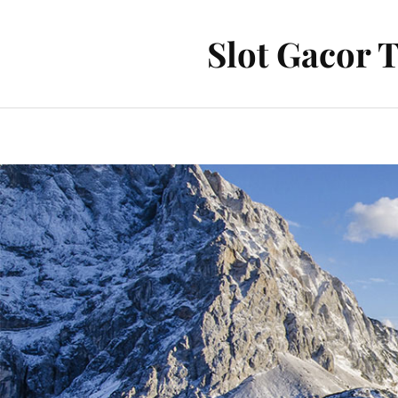
Slot Gacor 