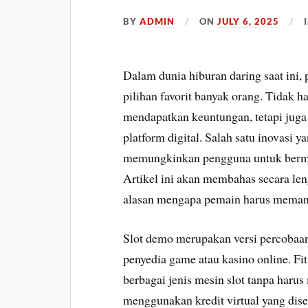
BY
ADMIN
ON
JULY 6, 2025
Dalam dunia hiburan daring saat ini, 
pilihan favorit banyak orang. Tidak
mendapatkan keuntungan, tetapi jug
platform digital. Salah satu inovasi y
memungkinkan pengguna untuk berma
Artikel ini akan membahas secara l
alasan mengapa pemain harus meman
Slot demo merupakan versi percobaan
penyedia game atau kasino online. 
berbagai jenis mesin slot tanpa harus
menggunakan kredit virtual yang dise