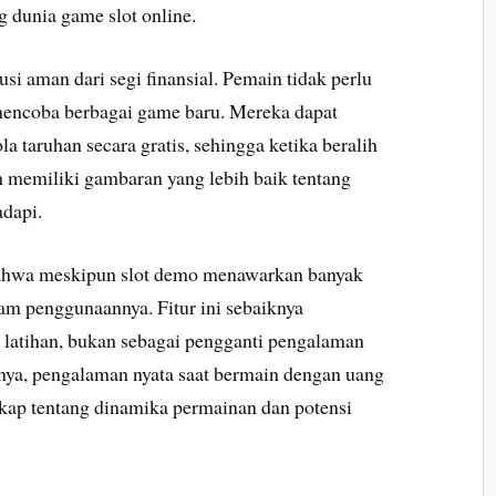
 dunia game slot online.
usi aman dari segi finansial. Pemain tidak perlu
mencoba berbagai game baru. Mereka dapat
la taruhan secara gratis, sehingga ketika beralih
h memiliki gambaran yang lebih baik tentang
adapi.
bahwa meskipun slot demo menawarkan banyak
lam penggunaannya. Fitur ini sebaiknya
n latihan, bukan sebagai pengganti pengalaman
rnya, pengalaman nyata saat bermain dengan uang
kap tentang dinamika permainan dan potensi