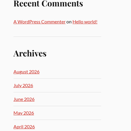
Recent Comments
A WordPress Commenter
on
Hello world!
Archives
August 2026
July 2026
June 2026
May 2026
April 2026