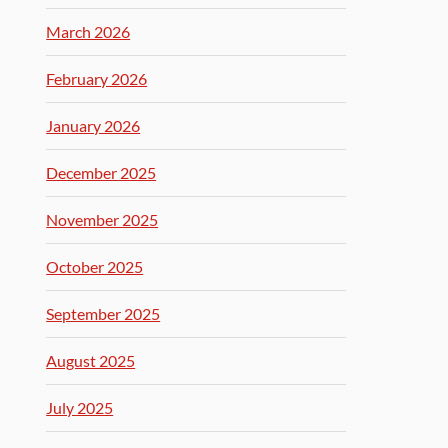
March 2026
February 2026
January 2026
December 2025
November 2025
October 2025
September 2025
August 2025
July 2025