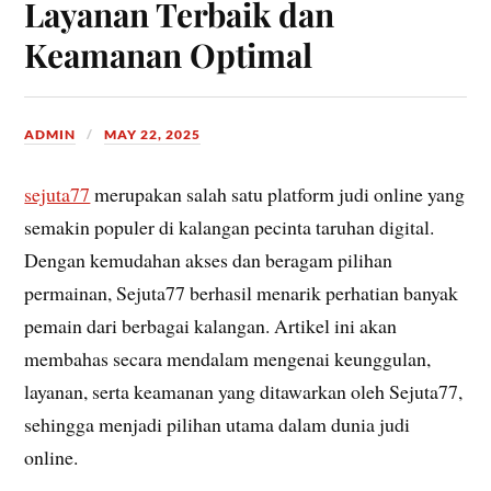
Layanan Terbaik dan
Keamanan Optimal
ADMIN
MAY 22, 2025
sejuta77
merupakan salah satu platform judi online yang
semakin populer di kalangan pecinta taruhan digital.
Dengan kemudahan akses dan beragam pilihan
permainan, Sejuta77 berhasil menarik perhatian banyak
pemain dari berbagai kalangan. Artikel ini akan
membahas secara mendalam mengenai keunggulan,
layanan, serta keamanan yang ditawarkan oleh Sejuta77,
sehingga menjadi pilihan utama dalam dunia judi
online.