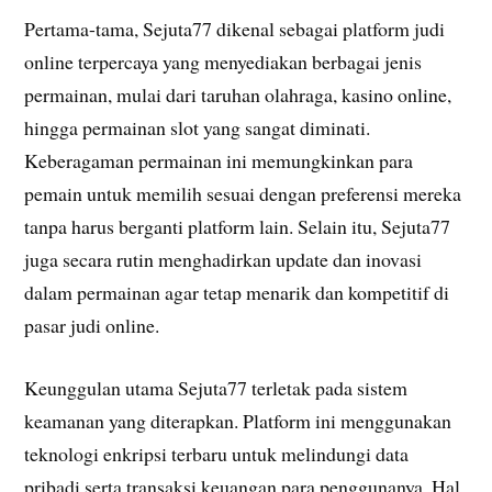
Pertama-tama, Sejuta77 dikenal sebagai platform judi
online terpercaya yang menyediakan berbagai jenis
permainan, mulai dari taruhan olahraga, kasino online,
hingga permainan slot yang sangat diminati.
Keberagaman permainan ini memungkinkan para
pemain untuk memilih sesuai dengan preferensi mereka
tanpa harus berganti platform lain. Selain itu, Sejuta77
juga secara rutin menghadirkan update dan inovasi
dalam permainan agar tetap menarik dan kompetitif di
pasar judi online.
Keunggulan utama Sejuta77 terletak pada sistem
keamanan yang diterapkan. Platform ini menggunakan
teknologi enkripsi terbaru untuk melindungi data
pribadi serta transaksi keuangan para penggunanya. Hal