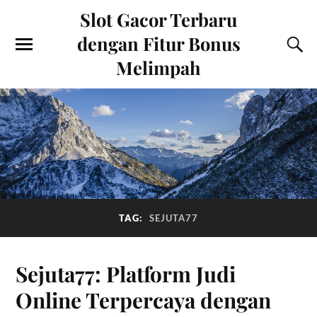
Slot Gacor Terbaru
dengan Fitur Bonus
Melimpah
TAG:
SEJUTA77
Sejuta77: Platform Judi
Online Terpercaya dengan