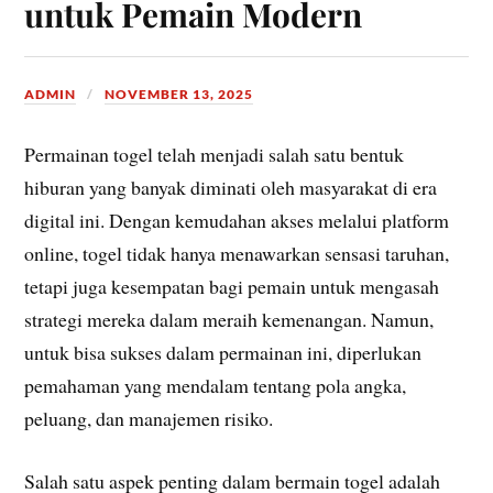
untuk Pemain Modern
ADMIN
NOVEMBER 13, 2025
Permainan togel telah menjadi salah satu bentuk
hiburan yang banyak diminati oleh masyarakat di era
digital ini. Dengan kemudahan akses melalui platform
online, togel tidak hanya menawarkan sensasi taruhan,
tetapi juga kesempatan bagi pemain untuk mengasah
strategi mereka dalam meraih kemenangan. Namun,
untuk bisa sukses dalam permainan ini, diperlukan
pemahaman yang mendalam tentang pola angka,
peluang, dan manajemen risiko.
Salah satu aspek penting dalam bermain togel adalah