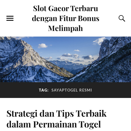
Slot Gacor Terbaru
dengan Fitur Bonus
Melimpah
TAG:
SAYAPTOGEL RESMI
Strategi dan Tips Terbaik
dalam Permainan Togel