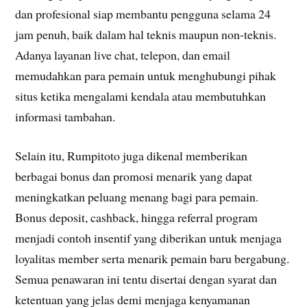
dan profesional siap membantu pengguna selama 24
jam penuh, baik dalam hal teknis maupun non-teknis.
Adanya layanan live chat, telepon, dan email
memudahkan para pemain untuk menghubungi pihak
situs ketika mengalami kendala atau membutuhkan
informasi tambahan.
Selain itu, Rumpitoto juga dikenal memberikan
berbagai bonus dan promosi menarik yang dapat
meningkatkan peluang menang bagi para pemain.
Bonus deposit, cashback, hingga referral program
menjadi contoh insentif yang diberikan untuk menjaga
loyalitas member serta menarik pemain baru bergabung.
Semua penawaran ini tentu disertai dengan syarat dan
ketentuan yang jelas demi menjaga kenyamanan