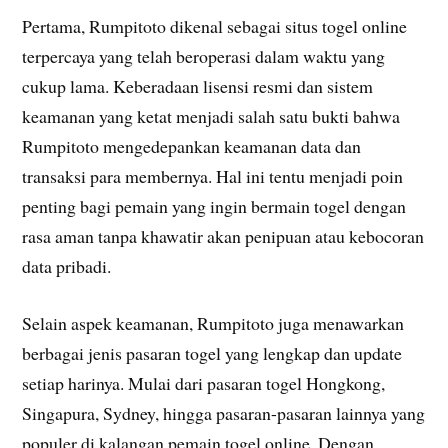
Pertama, Rumpitoto dikenal sebagai situs togel online
terpercaya yang telah beroperasi dalam waktu yang
cukup lama. Keberadaan lisensi resmi dan sistem
keamanan yang ketat menjadi salah satu bukti bahwa
Rumpitoto mengedepankan keamanan data dan
transaksi para membernya. Hal ini tentu menjadi poin
penting bagi pemain yang ingin bermain togel dengan
rasa aman tanpa khawatir akan penipuan atau kebocoran
data pribadi.
Selain aspek keamanan, Rumpitoto juga menawarkan
berbagai jenis pasaran togel yang lengkap dan update
setiap harinya. Mulai dari pasaran togel Hongkong,
Singapura, Sydney, hingga pasaran-pasaran lainnya yang
populer di kalangan pemain togel online. Dengan