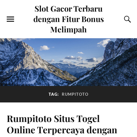
Slot Gacor Terbaru
dengan Fitur Bonus
Melimpah
TAG:
RUMPITOTO
Rumpitoto Situs Togel
Online Terpercaya dengan