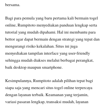
bersama.
Bagi para pemula yang baru pertama kali bermain togel
online, Rumpitoto menyediakan panduan lengkap serta
tutorial yang mudah dipahami. Hal ini membantu para
bettor agar dapat bermain dengan strategi yang tepat dan
mengurangi risiko kekalahan. Situs ini juga
menyediakan tampilan interface yang user-friendly
sehingga mudah diakses melalui berbagai perangkat,
baik desktop maupun smartphone.
Kesimpulannya, Rumpitoto adalah pilihan tepat bagi
siapa saja yang mencari situs togel online terpercaya
dengan layanan terbaik. Keamanan yang terjamin,
variasi pasaran lengkap, transaksi mudah, layanan