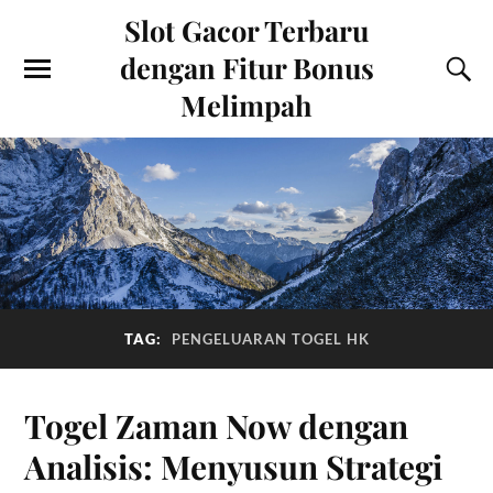
Slot Gacor Terbaru
dengan Fitur Bonus
Melimpah
TAG:
PENGELUARAN TOGEL HK
Togel Zaman Now dengan
Analisis: Menyusun Strategi