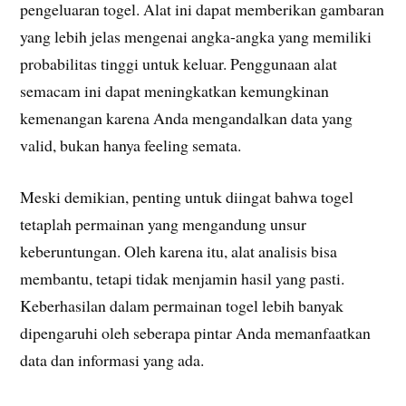
pengeluaran togel. Alat ini dapat memberikan gambaran
yang lebih jelas mengenai angka-angka yang memiliki
probabilitas tinggi untuk keluar. Penggunaan alat
semacam ini dapat meningkatkan kemungkinan
kemenangan karena Anda mengandalkan data yang
valid, bukan hanya feeling semata.
Meski demikian, penting untuk diingat bahwa togel
tetaplah permainan yang mengandung unsur
keberuntungan. Oleh karena itu, alat analisis bisa
membantu, tetapi tidak menjamin hasil yang pasti.
Keberhasilan dalam permainan togel lebih banyak
dipengaruhi oleh seberapa pintar Anda memanfaatkan
data dan informasi yang ada.