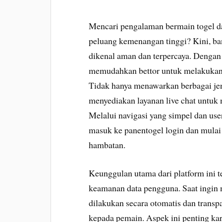
Mencari pengalaman bermain togel d
peluang kemenangan tinggi? Kini, ba
dikenal aman dan terpercaya. Dengan s
memudahkan bettor untuk melakukan t
Tidak hanya menawarkan berbagai jen
menyediakan layanan live chat untu
Melalui navigasi yang simpel dan use
masuk ke panentogel login dan mulai
hambatan.
Keunggulan utama dari platform ini t
keamanan data pengguna. Saat ingin
dilakukan secara otomatis dan trans
kepada pemain. Aspek ini penting k