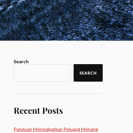
Search
SEARCH
Recent Posts
Panduan Meningkatkan Peluang Menang