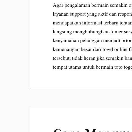
Agar pengalaman bermain semakin op
layanan support yang aktif dan respon
mendapatkan informasi terbaru tenta
langsung menghubungi customer serv
kenyamanan pelanggan menjadi priori
kemenangan besar dari togel online 
tersebut, tidak heran jika semakin ba
tempat utama untuk bermain toto toge