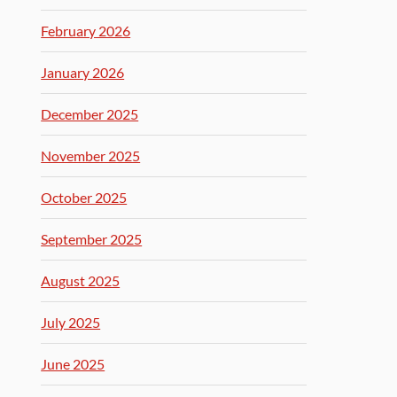
February 2026
January 2026
December 2025
November 2025
October 2025
September 2025
August 2025
July 2025
June 2025