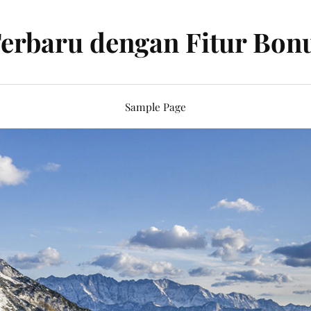
Terbaru dengan Fitur Bo
Sample Page