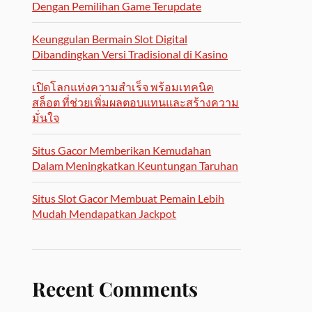
Dengan Pemilihan Game Terupdate
Keunggulan Bermain Slot Digital
Dibandingkan Versi Tradisional di Kasino
เปิดโลกแห่งความสำเร็จ พร้อมเทคนิค
สล็อต ที่ช่วยเพิ่มผลตอบแทนและสร้างความ
มั่นใจ
Situs Gacor Memberikan Kemudahan
Dalam Meningkatkan Keuntungan Taruhan
Situs Slot Gacor Membuat Pemain Lebih
Mudah Mendapatkan Jackpot
Recent Comments