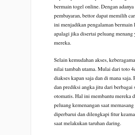
bermain togel online. Dengan adanya
pembayaran, bettor dapat memilih cara
ini menjadikan pengalaman bermain 
apalagi jika disertai peluang menang y
mereka.
Selain kemudahan akses, keberagaman
nilai tambah utama. Mulai dari toto 4
diakses kapan saja dan di mana saja.
dan prediksi angka jitu dari berbagai
otomatis. Hal ini membantu mereka 
peluang kemenangan saat memasang a
diperbarui dan dilengkapi fitur keama
saat melakukan taruhan daring.