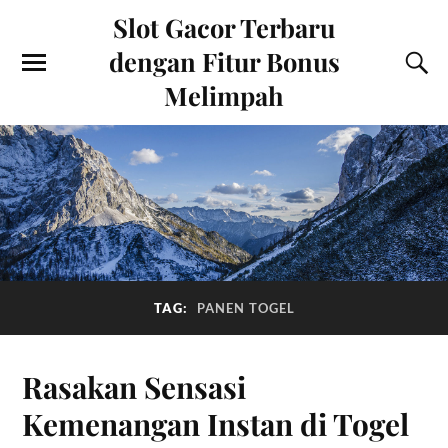
Slot Gacor Terbaru
dengan Fitur Bonus
Melimpah
TAG:
PANEN TOGEL
Rasakan Sensasi
Kemenangan Instan di Togel