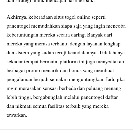
Akhirnya, keberadaan situs togel online seperti
panentogel memudahkan siapa saja yang ingin mencoba
keberuntungan mereka secara daring. Banyak dari
mereka yang merasa terbantu dengan layanan lengkap
dan sistem yang sudah teruji keandalannya. Tidak hanya
sekadar tempat bermain, platform ini juga menyediakan
berbagai promo menarik dan bonus yang membuat
pengalaman berjudi semakin menguntungkan. Jadi, jika
ingin merasakan sensasi berbeda dan peluang menang
lebih tinggi, bergabunglah melalui panentogel daftar
dan nikmati semua fasilitas terbaik yang mereka
tawarkan.