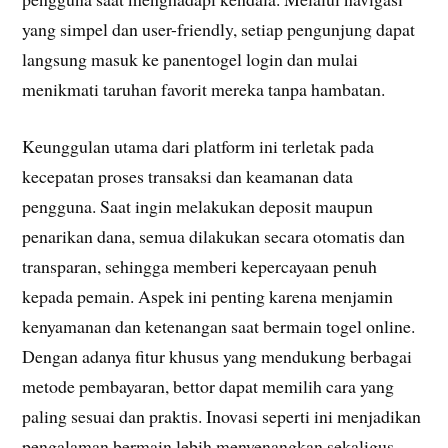
yang simpel dan user-friendly, setiap pengunjung dapat
langsung masuk ke panentogel login dan mulai
menikmati taruhan favorit mereka tanpa hambatan.
Keunggulan utama dari platform ini terletak pada
kecepatan proses transaksi dan keamanan data
pengguna. Saat ingin melakukan deposit maupun
penarikan dana, semua dilakukan secara otomatis dan
transparan, sehingga memberi kepercayaan penuh
kepada pemain. Aspek ini penting karena menjamin
kenyamanan dan ketenangan saat bermain togel online.
Dengan adanya fitur khusus yang mendukung berbagai
metode pembayaran, bettor dapat memilih cara yang
paling sesuai dan praktis. Inovasi seperti ini menjadikan
pengalaman bermain lebih menyenangkan sekaligus