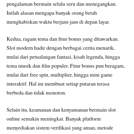
pengalaman bermain selalu seru dan menegangkan.
Inilah alasan mengapa banyak orang betah
menghabiskan waktu berjam-jam di depan layar.
Kedua, ragam tema dan fitur bonus yang ditawarkan.
Slot modern hadir dengan berbagai cerita menarik,
mulai dari petualangan fantasi, kisah legenda, hingga
tema musik dan film populer. Fitur bonus pun beragam,
mulai dari free spin, multiplier, hingga mini game
interaktif. Hal ini membuat setiap putaran terasa
berbeda dan tidak monoton.
Selain itu, keamanan dan kenyamanan bermain slot
online semakin meningkat. Banyak platform
menyediakan sistem verifikasi yang aman, metode