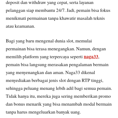
deposit dan withdraw yang cepat, serta layanan
pelanggan siap membantu 24/7. Jadi, pemain bisa fokus
menikmati permainan tanpa khawatir masalah teknis
atau keamanan.
Bagi yang baru mengenal dunia slot, memulai
permainan bisa terasa menegangkan. Namun, dengan
naga33
memilih platform yang terpercaya seperti
,
pemain bisa langsung merasakan pengalaman bermain
yang menyenangkan dan aman. Naga33 dikenal
menyediakan berbagai jenis slot dengan RTP tinggi,
sehingga peluang menang lebih adil bagi semua pemain.
Tidak hanya itu, mereka juga sering memberikan promo
dan bonus menarik yang bisa menambah modal bermain
tanpa harus mengeluarkan banyak uang.