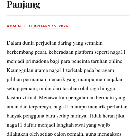
Panjang
ADMIN
FEBRUARY 15, 2026
Dalam dunia perjudian daring yang semakin
berkembang pesat, keberadaan platform seperti naga11
menjadi primadona bagi para pencinta taruhan online.
Keunggulan utama naga11 terletak pada beragam
pilihan permainan menarik yang mampu memanjakan
setiap pemain, mulai dari taruhan olahraga hingga
kasino virtual. Menawarkan pengalaman bermain yang
aman dan terpercaya, naga11 mampu menarik perhatian
banyak pengguna baru setiap harinya. Tidak heran jika
naga11 daftar menjadi langkah awal yang wajib
dilakukan oleh setiap calon pemain, guna mengakses