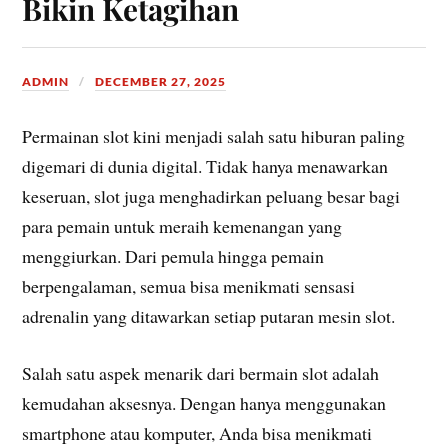
Bikin Ketagihan
ADMIN
DECEMBER 27, 2025
Permainan slot kini menjadi salah satu hiburan paling
digemari di dunia digital. Tidak hanya menawarkan
keseruan, slot juga menghadirkan peluang besar bagi
para pemain untuk meraih kemenangan yang
menggiurkan. Dari pemula hingga pemain
berpengalaman, semua bisa menikmati sensasi
adrenalin yang ditawarkan setiap putaran mesin slot.
Salah satu aspek menarik dari bermain slot adalah
kemudahan aksesnya. Dengan hanya menggunakan
smartphone atau komputer, Anda bisa menikmati