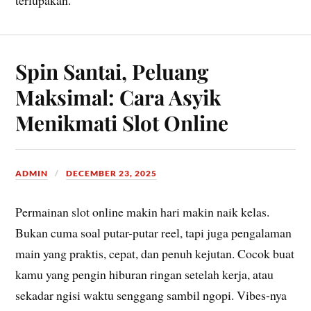
terlupakan.
Spin Santai, Peluang
Maksimal: Cara Asyik
Menikmati Slot Online
ADMIN
DECEMBER 23, 2025
Permainan slot online makin hari makin naik kelas.
Bukan cuma soal putar-putar reel, tapi juga pengalaman
main yang praktis, cepat, dan penuh kejutan. Cocok buat
kamu yang pengin hiburan ringan setelah kerja, atau
sekadar ngisi waktu senggang sambil ngopi. Vibes-nya