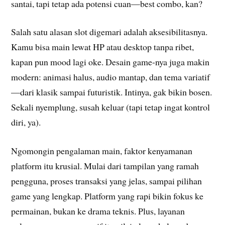
santai, tapi tetap ada potensi cuan—best combo, kan?
Salah satu alasan slot digemari adalah aksesibilitasnya.
Kamu bisa main lewat HP atau desktop tanpa ribet,
kapan pun mood lagi oke. Desain game-nya juga makin
modern: animasi halus, audio mantap, dan tema variatif
—dari klasik sampai futuristik. Intinya, gak bikin bosen.
Sekali nyemplung, susah keluar (tapi tetap ingat kontrol
diri, ya).
Ngomongin pengalaman main, faktor kenyamanan
platform itu krusial. Mulai dari tampilan yang ramah
pengguna, proses transaksi yang jelas, sampai pilihan
game yang lengkap. Platform yang rapi bikin fokus ke
permainan, bukan ke drama teknis. Plus, layanan