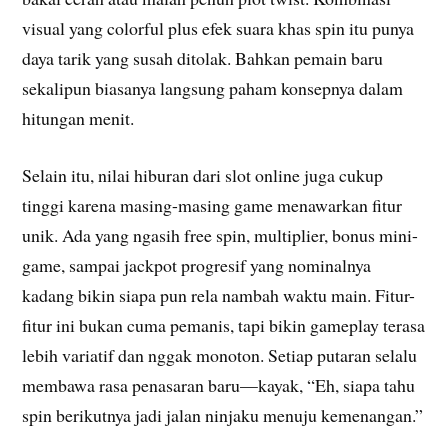
visual yang colorful plus efek suara khas spin itu punya
daya tarik yang susah ditolak. Bahkan pemain baru
sekalipun biasanya langsung paham konsepnya dalam
hitungan menit.
Selain itu, nilai hiburan dari slot online juga cukup
tinggi karena masing-masing game menawarkan fitur
unik. Ada yang ngasih free spin, multiplier, bonus mini-
game, sampai jackpot progresif yang nominalnya
kadang bikin siapa pun rela nambah waktu main. Fitur-
fitur ini bukan cuma pemanis, tapi bikin gameplay terasa
lebih variatif dan nggak monoton. Setiap putaran selalu
membawa rasa penasaran baru—kayak, “Eh, siapa tahu
spin berikutnya jadi jalan ninjaku menuju kemenangan.”