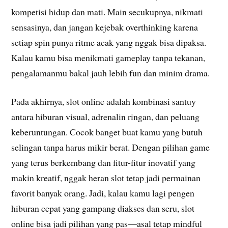
kompetisi hidup dan mati. Main secukupnya, nikmati
sensasinya, dan jangan kejebak overthinking karena
setiap spin punya ritme acak yang nggak bisa dipaksa.
Kalau kamu bisa menikmati gameplay tanpa tekanan,
pengalamanmu bakal jauh lebih fun dan minim drama.
Pada akhirnya, slot online adalah kombinasi santuy
antara hiburan visual, adrenalin ringan, dan peluang
keberuntungan. Cocok banget buat kamu yang butuh
selingan tanpa harus mikir berat. Dengan pilihan game
yang terus berkembang dan fitur-fitur inovatif yang
makin kreatif, nggak heran slot tetap jadi permainan
favorit banyak orang. Jadi, kalau kamu lagi pengen
hiburan cepat yang gampang diakses dan seru, slot
online bisa jadi pilihan yang pas—asal tetap mindful