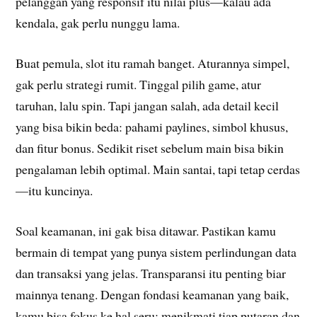
pelanggan yang responsif itu nilai plus—kalau ada
kendala, gak perlu nunggu lama.
Buat pemula, slot itu ramah banget. Aturannya simpel,
gak perlu strategi rumit. Tinggal pilih game, atur
taruhan, lalu spin. Tapi jangan salah, ada detail kecil
yang bisa bikin beda: pahami paylines, simbol khusus,
dan fitur bonus. Sedikit riset sebelum main bisa bikin
pengalaman lebih optimal. Main santai, tapi tetap cerdas
—itu kuncinya.
Soal keamanan, ini gak bisa ditawar. Pastikan kamu
bermain di tempat yang punya sistem perlindungan data
dan transaksi yang jelas. Transparansi itu penting biar
mainnya tenang. Dengan fondasi keamanan yang baik,
kamu bisa fokus ke hal seru: menikmati tiap putaran dan