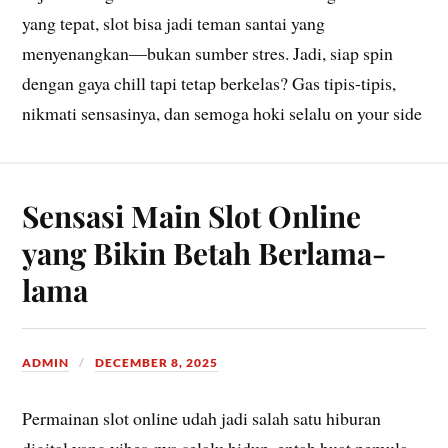
yang tepat, slot bisa jadi teman santai yang
menyenangkan—bukan sumber stres. Jadi, siap spin
dengan gaya chill tapi tetap berkelas? Gas tipis-tipis,
nikmati sensasinya, dan semoga hoki selalu on your side
Sensasi Main Slot Online
yang Bikin Betah Berlama-
lama
ADMIN
DECEMBER 8, 2025
Permainan slot online udah jadi salah satu hiburan
digital yang vibes-nya selalu hidup, entah buat pemula