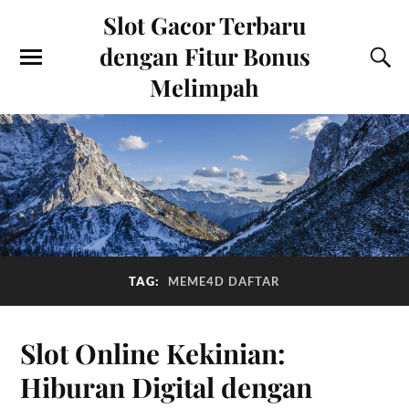
Slot Gacor Terbaru
dengan Fitur Bonus
Melimpah
TAG:
MEME4D DAFTAR
Slot Online Kekinian:
Hiburan Digital dengan