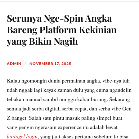
Serunya Nge-Spin Angka
Bareng Platform Kekinian
yang Bikin Nagih
ADMIN
NOVEMBER 17, 2025
Kalau ngomongin dunia permainan angka, vibe-nya tuh
udah nggak lagi kayak zaman dulu yang cuma ngandelin
tebakan manual sambil nunggu kabar burung. Sekarang
semua jadi serba digital, serba cepat, dan serba vibe Gen
Z banget. Salah satu pintu masuk paling simpel buat
yang pengin ngerasain experience itu adalah lewat
haitogel login
, yang jadi akses pertama sebelum lo bisa