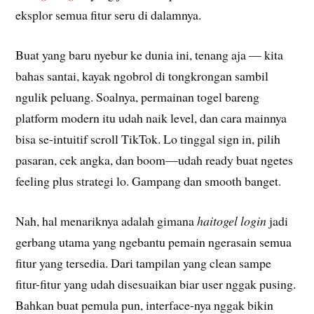
eksplor semua fitur seru di dalamnya.
Buat yang baru nyebur ke dunia ini, tenang aja — kita
bahas santai, kayak ngobrol di tongkrongan sambil
ngulik peluang. Soalnya, permainan togel bareng
platform modern itu udah naik level, dan cara mainnya
bisa se-intuitif scroll TikTok. Lo tinggal sign in, pilih
pasaran, cek angka, dan boom—udah ready buat ngetes
feeling plus strategi lo. Gampang dan smooth banget.
Nah, hal menariknya adalah gimana
haitogel login
jadi
gerbang utama yang ngebantu pemain ngerasain semua
fitur yang tersedia. Dari tampilan yang clean sampe
fitur-fitur yang udah disesuaikan biar user nggak pusing.
Bahkan buat pemula pun, interface-nya nggak bikin