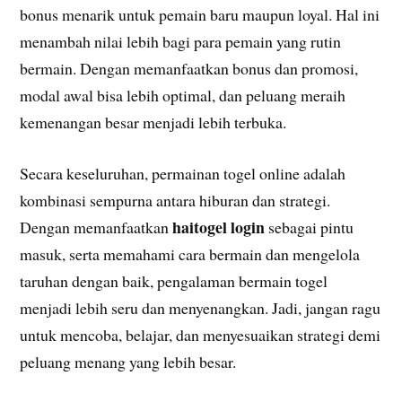
bonus menarik untuk pemain baru maupun loyal. Hal ini
menambah nilai lebih bagi para pemain yang rutin
bermain. Dengan memanfaatkan bonus dan promosi,
modal awal bisa lebih optimal, dan peluang meraih
kemenangan besar menjadi lebih terbuka.
Secara keseluruhan, permainan togel online adalah
kombinasi sempurna antara hiburan dan strategi.
haitogel login
Dengan memanfaatkan
sebagai pintu
masuk, serta memahami cara bermain dan mengelola
taruhan dengan baik, pengalaman bermain togel
menjadi lebih seru dan menyenangkan. Jadi, jangan ragu
untuk mencoba, belajar, dan menyesuaikan strategi demi
peluang menang yang lebih besar.