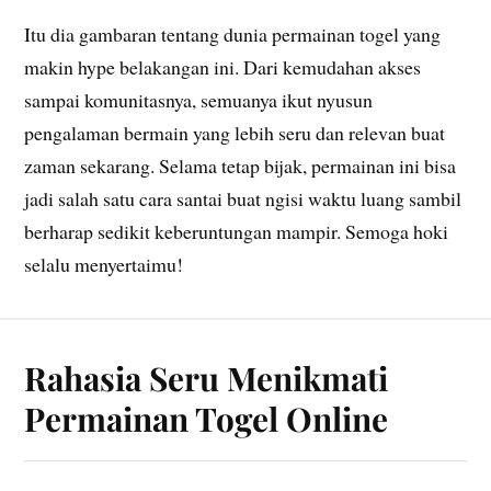
Itu dia gambaran tentang dunia permainan togel yang
makin hype belakangan ini. Dari kemudahan akses
sampai komunitasnya, semuanya ikut nyusun
pengalaman bermain yang lebih seru dan relevan buat
zaman sekarang. Selama tetap bijak, permainan ini bisa
jadi salah satu cara santai buat ngisi waktu luang sambil
berharap sedikit keberuntungan mampir. Semoga hoki
selalu menyertaimu!
Rahasia Seru Menikmati
Permainan Togel Online