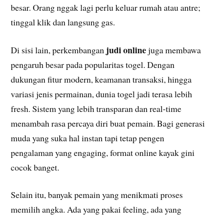
besar. Orang nggak lagi perlu keluar rumah atau antre;
tinggal klik dan langsung gas.
judi online
Di sisi lain, perkembangan
juga membawa
pengaruh besar pada popularitas togel. Dengan
dukungan fitur modern, keamanan transaksi, hingga
variasi jenis permainan, dunia togel jadi terasa lebih
fresh. Sistem yang lebih transparan dan real-time
menambah rasa percaya diri buat pemain. Bagi generasi
muda yang suka hal instan tapi tetap pengen
pengalaman yang engaging, format online kayak gini
cocok banget.
Selain itu, banyak pemain yang menikmati proses
memilih angka. Ada yang pakai feeling, ada yang