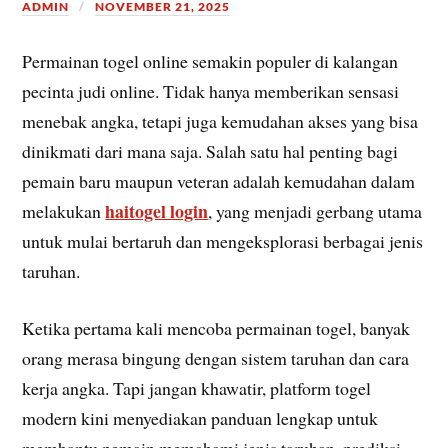
ADMIN
NOVEMBER 21, 2025
Permainan togel online semakin populer di kalangan
pecinta judi online. Tidak hanya memberikan sensasi
menebak angka, tetapi juga kemudahan akses yang bisa
dinikmati dari mana saja. Salah satu hal penting bagi
pemain baru maupun veteran adalah kemudahan dalam
haitogel login
melakukan
, yang menjadi gerbang utama
untuk mulai bertaruh dan mengeksplorasi berbagai jenis
taruhan.
Ketika pertama kali mencoba permainan togel, banyak
orang merasa bingung dengan sistem taruhan dan cara
kerja angka. Tapi jangan khawatir, platform togel
modern kini menyediakan panduan lengkap untuk
membantu pemain memahami jenis taruhan, prediksi