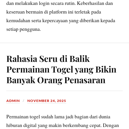
dan melakukan login secara rutin. Keberhasilan dan
keseruan bermain di platform ini terletak pada
kemudahan serta kepercayaan yang diberikan kepada
setiap pengguna.
Rahasia Seru di Balik
Permainan Togel yang Bikin
Banyak Orang Penasaran
ADMIN
NOVEMBER 24, 2025
Permainan togel sudah lama jadi bagian dari dunia
hiburan digital yang makin berkembang cepat. Dengan