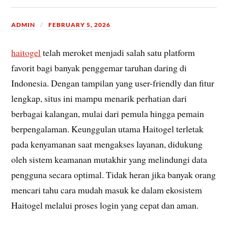
ADMIN
FEBRUARY 5, 2026
haitogel
telah meroket menjadi salah satu platform
favorit bagi banyak penggemar taruhan daring di
Indonesia. Dengan tampilan yang user-friendly dan fitur
lengkap, situs ini mampu menarik perhatian dari
berbagai kalangan, mulai dari pemula hingga pemain
berpengalaman. Keunggulan utama Haitogel terletak
pada kenyamanan saat mengakses layanan, didukung
oleh sistem keamanan mutakhir yang melindungi data
pengguna secara optimal. Tidak heran jika banyak orang
mencari tahu cara mudah masuk ke dalam ekosistem
Haitogel melalui proses login yang cepat dan aman.