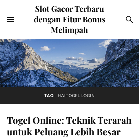
Slot Gacor Terbaru
dengan Fitur Bonus
Melimpah
TAG:
HAITOGEL LOGIN
Togel Online: Teknik Terarah
untuk Peluang Lebih Besar