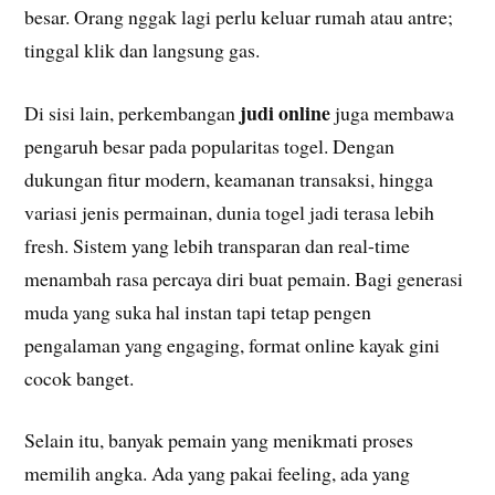
besar. Orang nggak lagi perlu keluar rumah atau antre;
tinggal klik dan langsung gas.
judi online
Di sisi lain, perkembangan
juga membawa
pengaruh besar pada popularitas togel. Dengan
dukungan fitur modern, keamanan transaksi, hingga
variasi jenis permainan, dunia togel jadi terasa lebih
fresh. Sistem yang lebih transparan dan real-time
menambah rasa percaya diri buat pemain. Bagi generasi
muda yang suka hal instan tapi tetap pengen
pengalaman yang engaging, format online kayak gini
cocok banget.
Selain itu, banyak pemain yang menikmati proses
memilih angka. Ada yang pakai feeling, ada yang