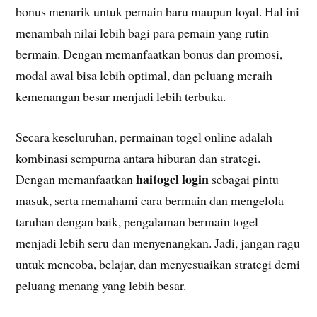
bonus menarik untuk pemain baru maupun loyal. Hal ini
menambah nilai lebih bagi para pemain yang rutin
bermain. Dengan memanfaatkan bonus dan promosi,
modal awal bisa lebih optimal, dan peluang meraih
kemenangan besar menjadi lebih terbuka.
Secara keseluruhan, permainan togel online adalah
kombinasi sempurna antara hiburan dan strategi.
haitogel login
Dengan memanfaatkan
sebagai pintu
masuk, serta memahami cara bermain dan mengelola
taruhan dengan baik, pengalaman bermain togel
menjadi lebih seru dan menyenangkan. Jadi, jangan ragu
untuk mencoba, belajar, dan menyesuaikan strategi demi
peluang menang yang lebih besar.