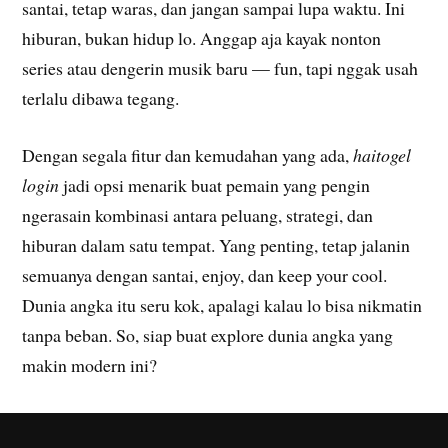
santai, tetap waras, dan jangan sampai lupa waktu. Ini
hiburan, bukan hidup lo. Anggap aja kayak nonton
series atau dengerin musik baru — fun, tapi nggak usah
terlalu dibawa tegang.
Dengan segala fitur dan kemudahan yang ada,
haitogel
login
jadi opsi menarik buat pemain yang pengin
ngerasain kombinasi antara peluang, strategi, dan
hiburan dalam satu tempat. Yang penting, tetap jalanin
semuanya dengan santai, enjoy, dan keep your cool.
Dunia angka itu seru kok, apalagi kalau lo bisa nikmatin
tanpa beban. So, siap buat explore dunia angka yang
makin modern ini?