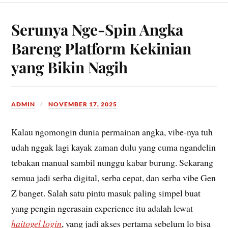
Serunya Nge-Spin Angka
Bareng Platform Kekinian
yang Bikin Nagih
ADMIN
NOVEMBER 17, 2025
Kalau ngomongin dunia permainan angka, vibe-nya tuh
udah nggak lagi kayak zaman dulu yang cuma ngandelin
tebakan manual sambil nunggu kabar burung. Sekarang
semua jadi serba digital, serba cepat, dan serba vibe Gen
Z banget. Salah satu pintu masuk paling simpel buat
yang pengin ngerasain experience itu adalah lewat
haitogel login
, yang jadi akses pertama sebelum lo bisa