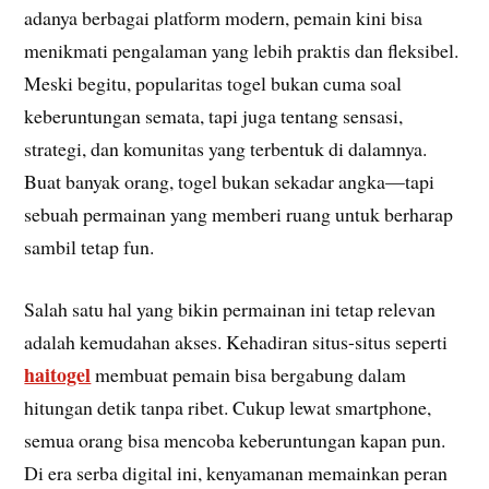
adanya berbagai platform modern, pemain kini bisa
menikmati pengalaman yang lebih praktis dan fleksibel.
Meski begitu, popularitas togel bukan cuma soal
keberuntungan semata, tapi juga tentang sensasi,
strategi, dan komunitas yang terbentuk di dalamnya.
Buat banyak orang, togel bukan sekadar angka—tapi
sebuah permainan yang memberi ruang untuk berharap
sambil tetap fun.
Salah satu hal yang bikin permainan ini tetap relevan
adalah kemudahan akses. Kehadiran situs-situs seperti
haitogel
membuat pemain bisa bergabung dalam
hitungan detik tanpa ribet. Cukup lewat smartphone,
semua orang bisa mencoba keberuntungan kapan pun.
Di era serba digital ini, kenyamanan memainkan peran