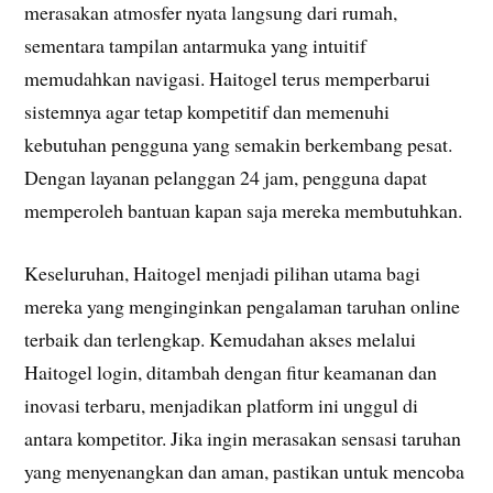
merasakan atmosfer nyata langsung dari rumah,
sementara tampilan antarmuka yang intuitif
memudahkan navigasi. Haitogel terus memperbarui
sistemnya agar tetap kompetitif dan memenuhi
kebutuhan pengguna yang semakin berkembang pesat.
Dengan layanan pelanggan 24 jam, pengguna dapat
memperoleh bantuan kapan saja mereka membutuhkan.
Keseluruhan, Haitogel menjadi pilihan utama bagi
mereka yang menginginkan pengalaman taruhan online
terbaik dan terlengkap. Kemudahan akses melalui
Haitogel login, ditambah dengan fitur keamanan dan
inovasi terbaru, menjadikan platform ini unggul di
antara kompetitor. Jika ingin merasakan sensasi taruhan
yang menyenangkan dan aman, pastikan untuk mencoba