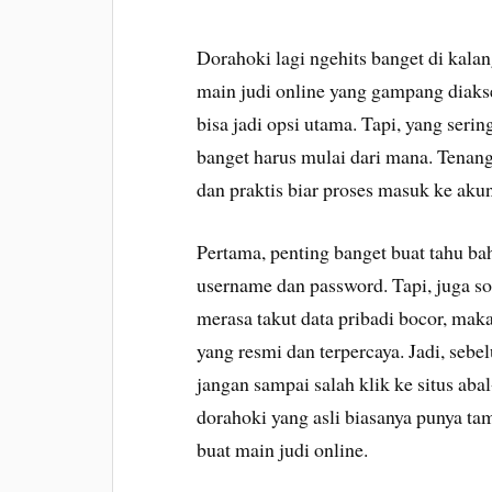
Dorahoki lagi ngehits banget di kala
main judi online yang gampang diakse
bisa jadi opsi utama. Tapi, yang serin
banget harus mulai dari mana. Tenang,
dan praktis biar proses masuk ke akun
Pertama, penting banget buat tahu b
username dan password. Tapi, juga 
merasa takut data pribadi bocor, mak
yang resmi dan terpercaya. Jadi, se
jangan sampai salah klik ke situs ab
dorahoki yang asli biasanya punya tam
buat main judi online.