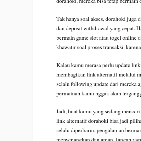
dorahoki, mereka bisa tetap bermain
Tak hanya soal akses, dorahoki juga 
dan deposit withdrawal yang cepat. H
bermain game slot atau togel online d
khawatir soal proses transaksi, kar
Kalau kamu merasa perlu update link 
membagikan link alternatif melalui m
selalu following update dari mereka a
permainan kamu nggak akan terganggu 
Jadi, buat kamu yang sedang mencari s
link alternatif dorahoki bisa jadi pil
selalu diperbarui, pengalaman bermain
menyenangkan dan aman. Jangan ragu