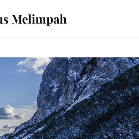
nus Melimpah