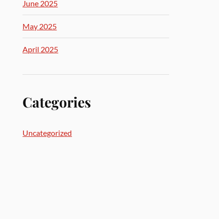
June 2025
May 2025
April 2025
Categories
Uncategorized