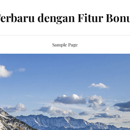
Terbaru dengan Fitur Bo
Sample Page