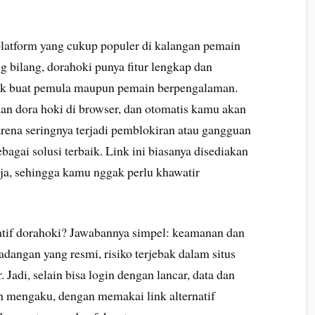
platform yang cukup populer di kalangan pemain
g bilang, dorahoki punya fitur lengkap dan
ocok buat pemula maupun pemain berpengalaman.
an dora hoki di browser, dan otomatis kamu akan
rena seringnya terjadi pemblokiran atau gangguan
sebagai solusi terbaik. Link ini biasanya disediakan
saja, sehingga kamu nggak perlu khawatir
natif dorahoki? Jawabannya simpel: keamanan dan
angan yang resmi, risiko terjebak dalam situs
 Jadi, selain bisa login dengan lancar, data dan
 mengaku, dengan memakai link alternatif