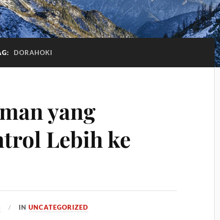
AG:
DORAHOKI
Aman yang
rol Lebih ke
6
IN
UNCATEGORIZED