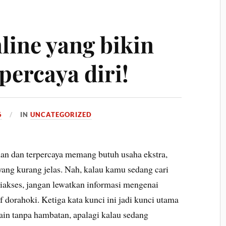
nline yang bikin
ercaya diri!
6
IN
UNCATEGORIZED
man dan terpercaya memang butuh usaha ekstra,
yang kurang jelas. Nah, kalau kamu sedang cari
diakses, jangan lewatkan informasi mengenai
tif dorahoki. Ketiga kata kunci ini jadi kunci utama
ain tanpa hambatan, apalagi kalau sedang