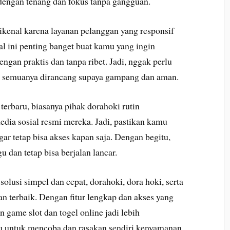
 dengan tenang dan fokus tanpa gangguan.
dikenal karena layanan pelanggan yang responsif
al ini penting banget buat kamu yang ingin
engan praktis dan tanpa ribet. Jadi, nggak perlu
ena semuanya dirancang supaya gampang dan aman.
terbaru, biasanya pihak dorahoki rutin
edia sosial resmi mereka. Jadi, pastikan kamu
gar tetap bisa akses kapan saja. Dengan begitu,
dan tetap bisa berjalan lancar.
olusi simpel dan cepat, dorahoki, dora hoki, serta
ihan terbaik. Dengan fitur lengkap dan akses yang
 game slot dan togel online jadi lebih
 untuk mencoba dan rasakan sendiri kenyamanan