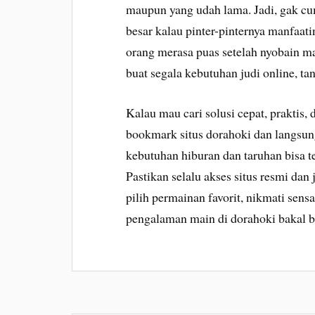
maupun yang udah lama. Jadi, gak cu
besar kalau pinter-pinternya manfaat
orang merasa puas setelah nyobain ma
buat segala kebutuhan judi online, tan
Kalau mau cari solusi cepat, praktis,
bookmark situs dorahoki dan langsu
kebutuhan hiburan dan taruhan bisa t
Pastikan selalu akses situs resmi dan 
pilih permainan favorit, nikmati sens
pengalaman main di dorahoki bakal bi